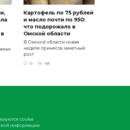
и,
Картофель по 75 рублей
ала
и масло почти по 950:
что подорожало в
 в
Омской области
В Омской области новая
неделя принесла заметный
самых
рост
0
48
ьзуются cookie
еской информации.