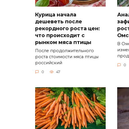
Курица начала
Ана
дешеветь после
заф
рекордного роста цен:
рос
что происходит с
Омс
рынком мяса птицы
В Ом
изме
После продолжительного
прод
роста стоимости мяса птицы
российский
0
0
47