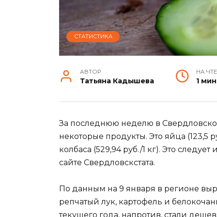
СТАТИСТИКА
АВТОР
НА ЧТ
Татьяна Кадышева
1 мин
За последнюю неделю в Свердловской
некоторые продукты. Это яйца (123,5 руб
колбаса (529,94 руб./1 кг). Это следу
сайте Свердловскстата.
По данным на 9 января в регионе выр
репчатый лук, картофель и белокочан
текущего года, напротив, стали дешевл