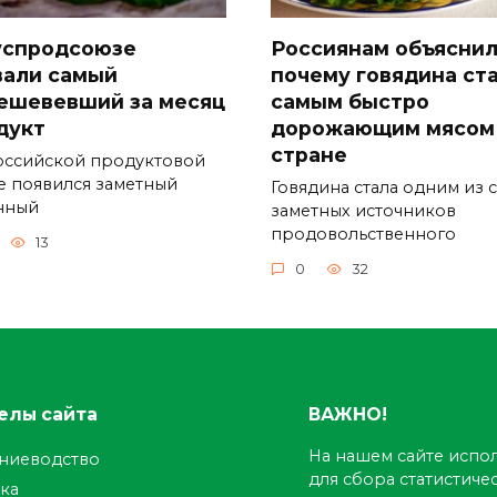
успродсоюзе
Россиянам объяснил
вали самый
почему говядина ст
ешевевший за месяц
самым быстро
дукт
дорожающим мясом
стране
оссийской продуктовой
е появился заметный
Говядина стала одним из 
нный
заметных источников
продовольственного
13
0
32
елы сайта
ВАЖНО!
На нашем сайте испол
ениеводство
для сбора статистич
ка