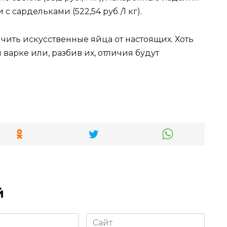
 с сардельками (522,54 руб./1 кг).
личить искусственные яйца от настоящих. Хоть
варке или, разбив их, отличия будут
й
Сайт