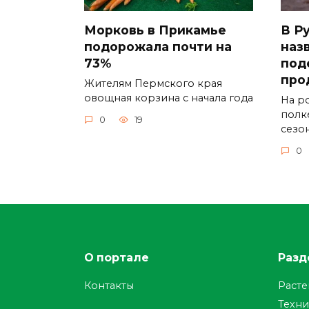
Морковь в Прикамье
В Р
подорожала почти на
наз
73%
под
про
Жителям Пермского края
овощная корзина с начала года
На р
полк
0
19
сезо
0
О портале
Разд
Контакты
Раст
Техни