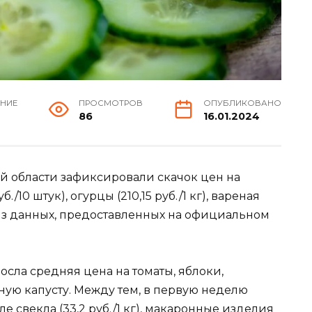
ЕНИЕ
ПРОСМОТРОВ
ОПУБЛИКОВАНО
86
16.01.2024
 области зафиксировали скачок цен на
./10 штук), огурцы (210,15 руб./1 кг), вареная
ет из данных, предоставленных на официальном
осла средняя цена на томаты, яблоки,
ную капусту. Между тем, в первую неделю
е свекла (33,2 руб./1 кг), макаронные изделия