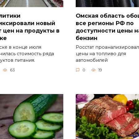
литики
Омская область об
иксировали новый
все регионы РФ по
т цен на продукты в
доступности цены н
ке
бензин
ске в конце июля
Росстат проанализировал
нилась стоимость ряда
цены на топливо для
уктов питания.
автомобилей
63
0
19