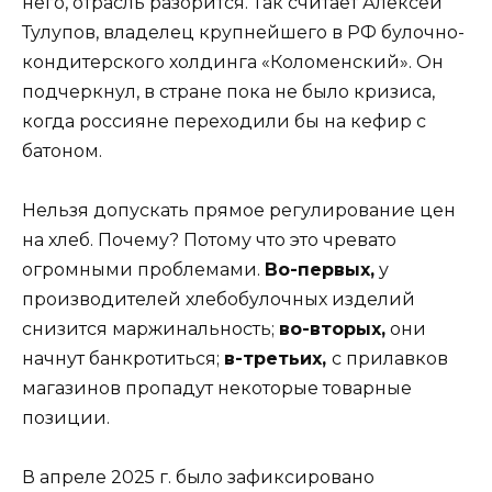
него, отрасль разорится. Так считает Алексей
Тулупов, владелец крупнейшего в РФ булочно-
кондитерского холдинга «Коломенский». Он
подчеркнул, в стране пока не было кризиса,
когда россияне переходили бы на кефир с
батоном.
Нельзя допускать прямое регулирование цен
на хлеб. Почему? Потому что это чревато
огромными проблемами.
Во-первых,
у
производителей хлебобулочных изделий
снизится маржинальность;
во-вторых,
они
начнут банкротиться;
в-третьих,
с прилавков
магазинов пропадут некоторые товарные
позиции.
В апреле 2025 г. было зафиксировано