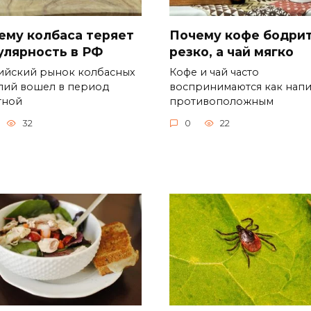
ему колбаса теряет
Почему кофе бодри
улярность в РФ
резко, а чай мягко
ийский рынок колбасных
Кофе и чай часто
лий вошел в период
воспринимаются как напи
тной
противоположным
32
0
22