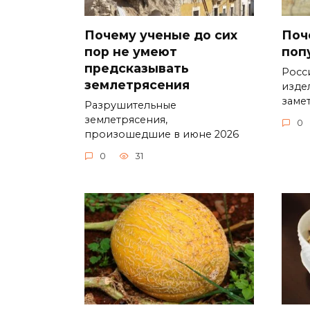
Почему ученые до сих
Поч
пор не умеют
поп
предсказывать
Росс
землетрясения
изде
заме
Разрушительные
землетрясения,
0
произошедшие в июне 2026
0
31