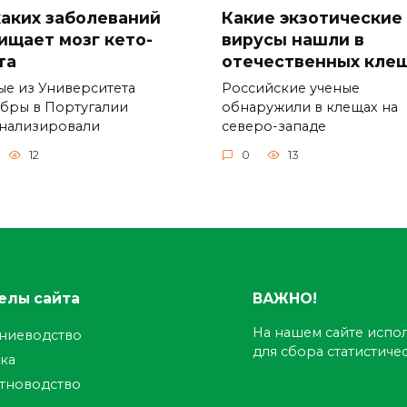
каких заболеваний
Какие экзотические
ищает мозг кето-
вирусы нашли в
та
отечественных кле
ые из Университета
Российские ученые
бры в Португалии
обнаружили в клещах на
нализировали
северо-западе
12
0
13
елы сайта
ВАЖНО!
На нашем сайте испол
ениеводство
для сбора статистич
ка
тноводство