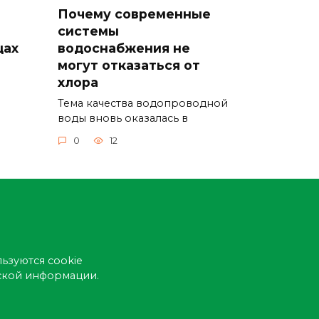
Почему современные
системы
щах
водоснабжения не
могут отказаться от
хлора
Тема качества водопроводной
воды вновь оказалась в
0
12
ьзуются cookie
еской информации.