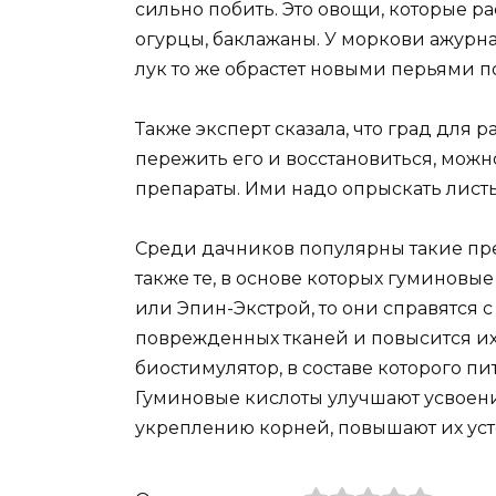
сильно побить. Это овощи, которые рас
огурцы, баклажаны. У моркови ажурная
лук то же обрастет новыми перьями 
Также эксперт сказала, что град для 
пережить его и восстановиться, мож
препараты. Ими надо опрыскать листь
Среди дачников популярны такие преп
также те, в основе которых гуминовы
или Эпин-Экстрой, то они справятся 
поврежденных тканей и повысится их 
биостимулятор, в составе которого п
Гуминовые кислоты улучшают усвоени
укреплению корней, повышают их уст