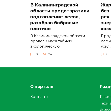
В Калининградской
Жар
области предотвратили
без
подтопление лесов,
рек
разобрав бобровые
эне
плотины
хоз
В Калининградской области
Прод
провели масштабную
дефи
экологическую
усил
0
24
0
О портале
Разд
Контакты
Раст
Техни
Живо