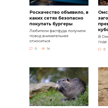
Роскачество объявило, в
Омс
каких сетях безопасно
заг
покупать бургеры
пре
куб
Любители фастфуда получили
повод внимательнее
В Ом
относиться
года 
0
14
0