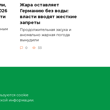
ли,
Жара оставляет
026
Германию без воды:
сти
власти вводят жесткие
запреты
ьным
Продолжительная засуха и
аномально жаркая погода
вынудили
0
33
ьзуются cookie
еской информации.