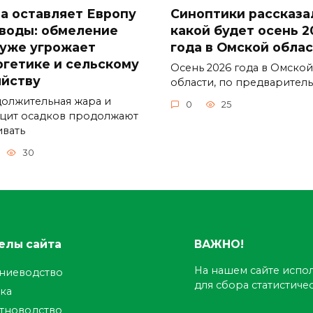
а оставляет Европу
Синоптики рассказа
 воды: обмеление
какой будет осень 2
 уже угрожает
года в Омской обла
ргетике и сельскому
Осень 2026 года в Омской
яйству
области, по предварител
олжительная жара и
0
25
цит осадков продолжают
ивать
30
елы сайта
ВАЖНО!
На нашем сайте испол
ениеводство
для сбора статистич
ка
тноводство