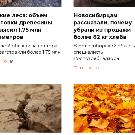
кие леса: объем
Новосибирцам
отовки древесины
рассказали, почему
высил 1,75 млн
убрали из продажи
ометров
более 82 кг хлеба
ской области за полтора
В Новосибирской област
заготовили более 1,75 млн.
специалисты
Роспотребнадзора
16
0
13