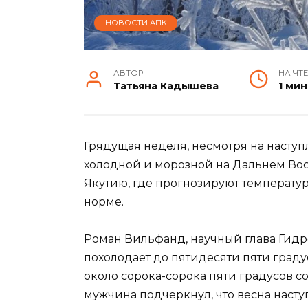
НОВОСТИ АПК
АВТОР
НА ЧТ
Татьяна Кадышева
1 мин
Грядущая неделя, несмотря на насту
холодной и морозной на Дальнем Вос
Якутию, где прогнозируют температур
норме.
Роман Вильфанд, научный глава Гидро
похолодает до пятидесяти пяти градус
около сорока-сорока пяти градусов со
мужчина подчеркнул, что весна наступ