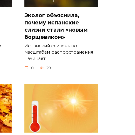
Эколог объяснила,
почему испанские
слизни стали «новым
борщевиком»
и
Испанский слизень по
масштабам распространения
начинает
0
29