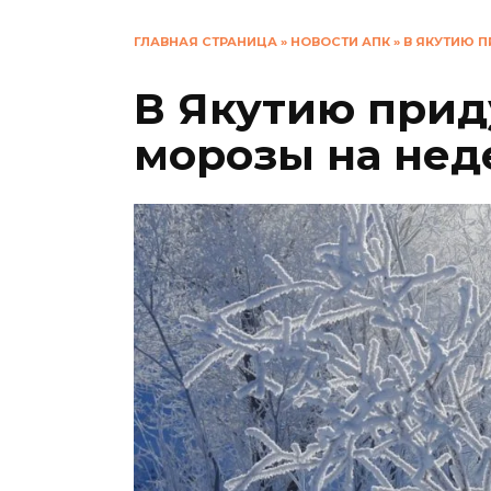
ГЛАВНАЯ СТРАНИЦА
»
НОВОСТИ АПК
»
В ЯКУТИЮ 
В Якутию прид
морозы на не