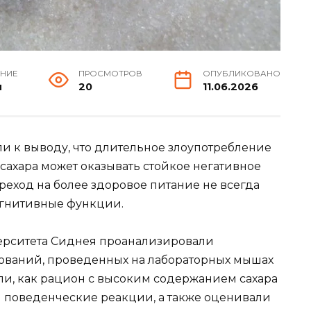
ЕНИЕ
ПРОСМОТРОВ
ОПУБЛИКОВАНО
н
20
11.06.2026
 к выводу, что длительное злоупотребление
ахара может оказывать стойкое негативное
ереход на более здоровое питание не всегда
огнитивные функции.
ерситета Сиднея проанализировали
дований, проведенных на лабораторных мышах
али, как рацион с высоким содержанием сахара
и поведенческие реакции, а также оценивали