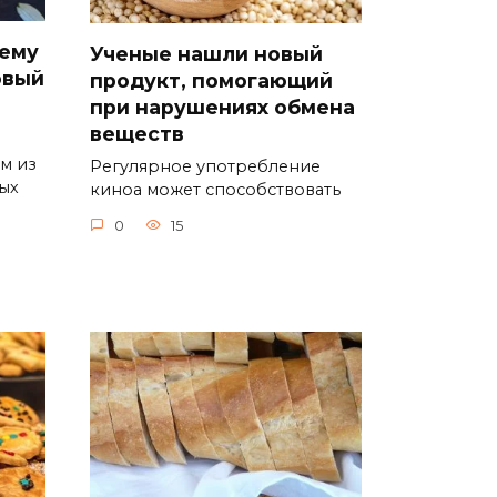
чему
Ученые нашли новый
овый
продукт, помогающий
при нарушениях обмена
веществ
м из
Регулярное употребление
ых
киноа может способствовать
0
15