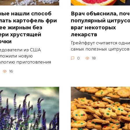
ные нашли способ
Врач объяснила, по
лать картофель фри
популярный цитрус
ее жирным без
враг некоторых
ери хрустящей
лекарств
очки
Грейпфрут считается одни
самых полезных цитрусов
едователи из США
ложили новую
0
18
ологию приготовления
16