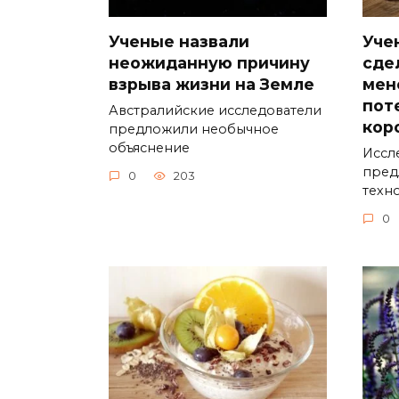
Ученые назвали
Уче
неожиданную причину
сде
взрыва жизни на Земле
мен
пот
Австралийские исследователи
кор
предложили необычное
объяснение
Иссл
пред
0
203
техн
0