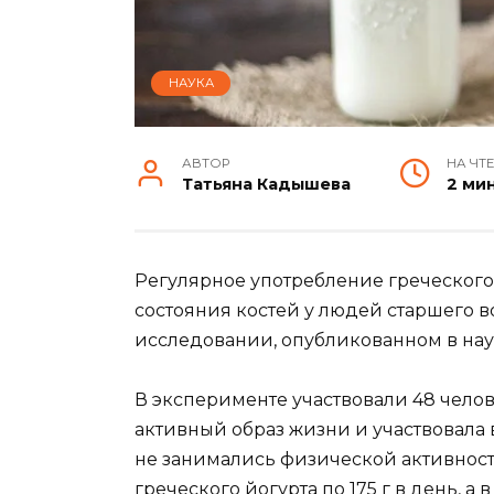
НАУКА
АВТОР
НА ЧТ
Татьяна Кадышева
2 ми
Регулярное употребление греческого
состояния костей у людей старшего во
исследовании, опубликованном в нау
В эксперименте участвовали 48 человек
активный образ жизни и участвовала 
не занимались физической активнос
греческого йогурта по 175 г в день, а