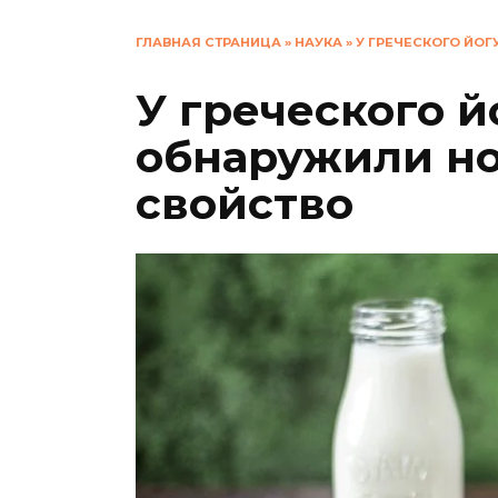
ГЛАВНАЯ СТРАНИЦА
»
НАУКА
»
У ГРЕЧЕСКОГО ЙО
У греческого й
обнаружили но
свойство