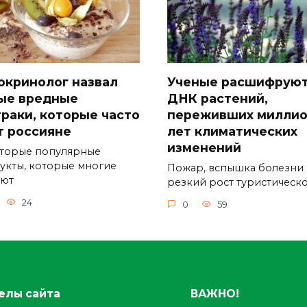
окринолог назвал
Ученые расшифрую
ые вредные
ДНК растений,
траки, которые часто
переживших милли
т россияне
лет климатических
изменений
торые популярные
укты, которые многие
Пожар, вспышка болезни
ают
резкий рост туристическ
24
0
59
елы сайта
ВАЖНО!