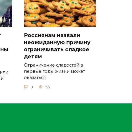
т
Россиянам назвали
неожиданную причину
оны
ограничивать сладкое
детям
Ограничение сладостей в
первые годы жизни может
 или
оказаться
ой
0
35