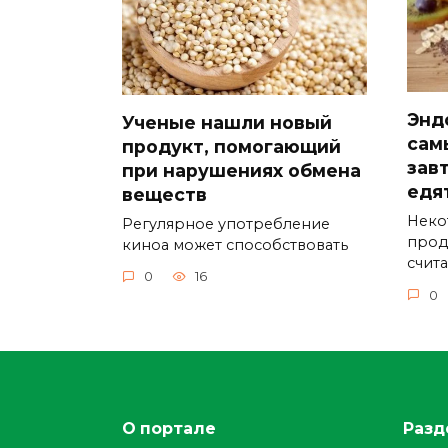
Энд
Ученые нашли новый
сам
продукт, помогающий
зав
при нарушениях обмена
едя
веществ
Неко
Регулярное употребление
прод
киноа может способствовать
счит
0
16
0
О портале
Разд