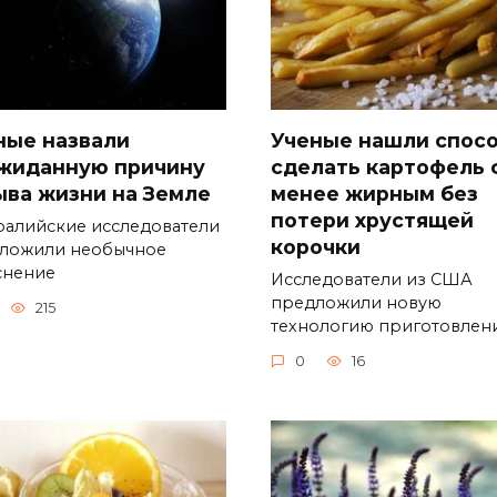
ные назвали
Ученые нашли спос
жиданную причину
сделать картофель 
ыва жизни на Земле
менее жирным без
потери хрустящей
ралийские исследователи
корочки
ложили необычное
снение
Исследователи из США
предложили новую
215
технологию приготовлен
0
16