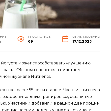
ЕНИЕ
ПРОСМОТРОВ
ОПУБЛИКОВАНО
н
69
17.12.2025
 йогурта может способствовать улучшению
зраста. Об этом говорится в пилотном
чном журнале Nutrients.
 в возрасте 55 лет и старше. Часть из них вела
в оздоровительных тренировках, остальные –
тью. Участники добавили в рацион две порции
 в течение восьми недель у них отслеживали