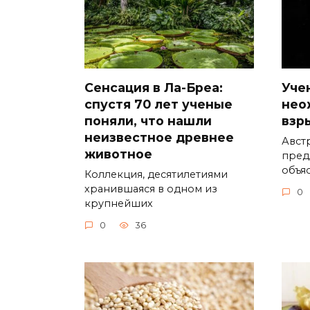
Сенсация в Ла-Бреа:
Уче
спустя 70 лет ученые
нео
поняли, что нашли
взр
неизвестное древнее
Авст
животное
пред
объя
Коллекция, десятилетиями
хранившаяся в одном из
0
крупнейших
0
36