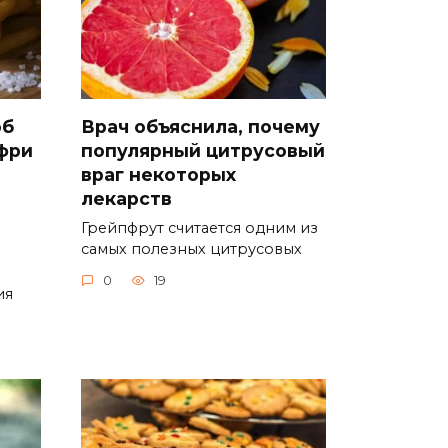
об
Врач объяснила, почему
фри
популярный цитрусовый
враг некоторых
лекарств
Грейпфрут считается одним из
самых полезных цитрусовых
0
19
ия