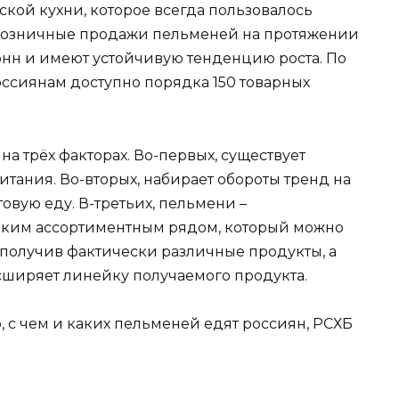
кой кухни, которое всегда пользовалось
 Розничные продажи пельменей на протяжении
онн и имеют устойчивую тенденцию роста. По
ссиянам доступно порядка 150 товарных
а трёх факторах. Во-первых, существует
тания. Во-вторых, набирает обороты тренд на
вую еду. В-третьих, пельмени –
оким ассортиментным рядом, который можно
получив фактически различные продукты, а
сширяет линейку получаемого продукта.
, с чем и каких пельменей едят россиян, РСХБ