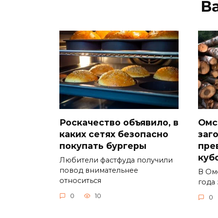
В
Роскачество объявило, в
Омс
каких сетях безопасно
заг
покупать бургеры
пре
куб
Любители фастфуда получили
повод внимательнее
В Ом
относиться
года 
0
10
0