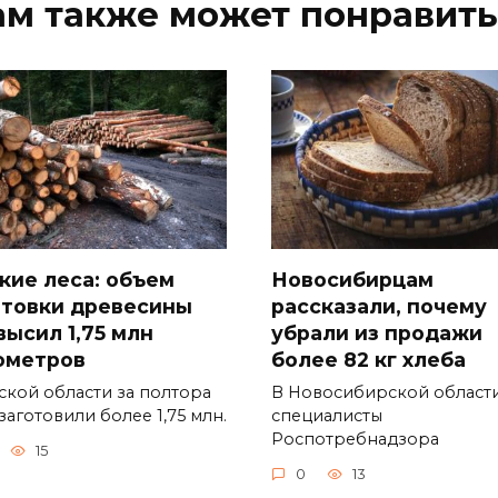
ам также может понравить
кие леса: объем
Новосибирцам
отовки древесины
рассказали, почему
высил 1,75 млн
убрали из продажи
ометров
более 82 кг хлеба
ской области за полтора
В Новосибирской област
заготовили более 1,75 млн.
специалисты
Роспотребнадзора
15
0
13