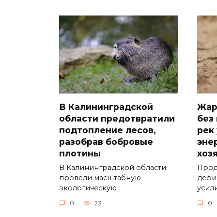
В Калининградской
Жар
области предотвратили
без
подтопление лесов,
рек
разобрав бобровые
эне
плотины
хоз
В Калининградской области
Прод
провели масштабную
дефи
экологическую
усил
0
23
0