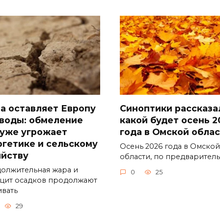
а оставляет Европу
Синоптики рассказа
 воды: обмеление
какой будет осень 2
 уже угрожает
года в Омской обла
ргетике и сельскому
Осень 2026 года в Омской
яйству
области, по предварител
олжительная жара и
0
25
цит осадков продолжают
ивать
29