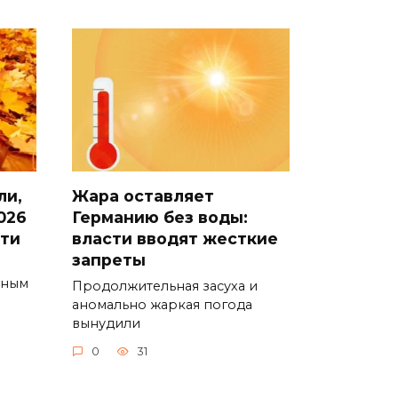
ли,
Жара оставляет
026
Германию без воды:
сти
власти вводят жесткие
запреты
ьным
Продолжительная засуха и
аномально жаркая погода
вынудили
0
31