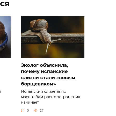
ся
Эколог объяснила,
почему испанские
слизни стали «новым
борщевиком»
и
Испанский слизень по
масштабам распространения
начинает
0
27