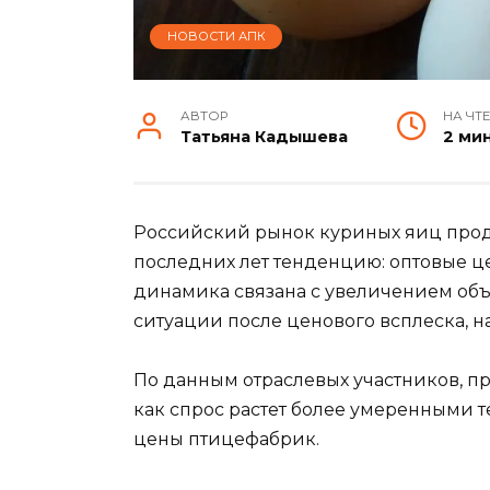
НОВОСТИ АПК
АВТОР
НА ЧТ
Татьяна Кадышева
2 ми
Российский рынок куриных яиц про
последних лет тенденцию: оптовые ц
динамика связана с увеличением об
ситуации после ценового всплеска, н
По данным отраслевых участников, пр
как спрос растет более умеренными т
цены птицефабрик.