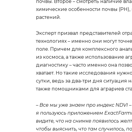
почвы. Второе – смотреть наличие вла
химические особенности почвы (PH)
растений.
Эксперт призвал представителей отр
технологиях – именно они могут точне
поле. Причем для комплексного анали
из космоса, а также использование а
диагностику – часто именно она позв
хватает. Но такие исследования нужн
сутки, ведь за два-три дня ситуация
также помощниками для аграриев ста
– Все мы уже знаем про индекс
NDVI
–
я пользуюсь приложением
ExactFarm
видите, что на снимке появилось желт
чтобы выяснить, что там случилось, п