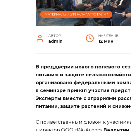
МАТЕРИАЛЫ ЖУРНАЛА "АГРОТАЙМ"
АВТОР
НА ЧТЕНИЕ
admin
12 мин
В преддверии нового полевого се
питанию и защите сельскохозяйст
организовано федеральными компа
в семинаре принял участие предс
Эксперты вместе с аграриями рас
питании, защите растений и сниже
С приветственным словом к участни
директор ООО «РА-Агрос»
Валентин