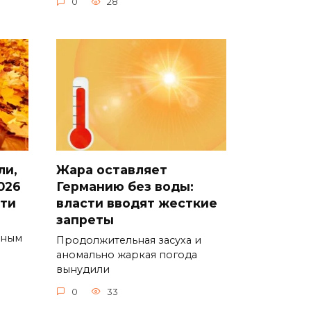
0
28
ли,
Жара оставляет
026
Германию без воды:
сти
власти вводят жесткие
запреты
ьным
Продолжительная засуха и
аномально жаркая погода
вынудили
0
33