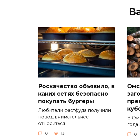
В
Роскачество объявило, в
Омс
каких сетях безопасно
заг
покупать бургеры
пре
куб
Любители фастфуда получили
повод внимательнее
В Ом
относиться
года 
0
13
0