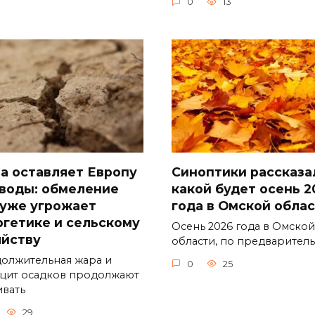
0
13
а оставляет Европу
Синоптики рассказа
 воды: обмеление
какой будет осень 2
 уже угрожает
года в Омской обла
ргетике и сельскому
Осень 2026 года в Омской
яйству
области, по предварител
олжительная жара и
0
25
цит осадков продолжают
ивать
29