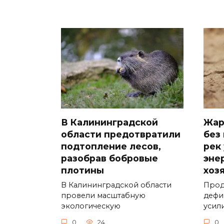
В Калининградской
Жар
области предотвратили
без
подтопление лесов,
рек
разобрав бобровые
эне
плотины
хоз
В Калининградской области
Прод
провели масштабную
дефи
экологическую
усил
0
24
0