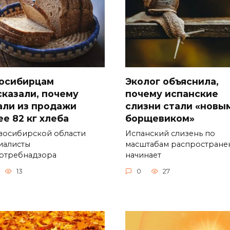
осибирцам
Эколог объяснила,
сказали, почему
почему испанские
али из продажи
слизни стали «новы
ее 82 кг хлеба
борщевиком»
восибирской области
Испанский слизень по
иалисты
масштабам распростране
отребнадзора
начинает
13
0
27