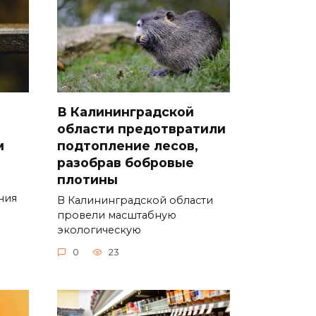
В Калининградской
области предотвратили
м
подтопление лесов,
разобрав бобровые
плотины
ния
В Калининградской области
провели масштабную
экологическую
0
23