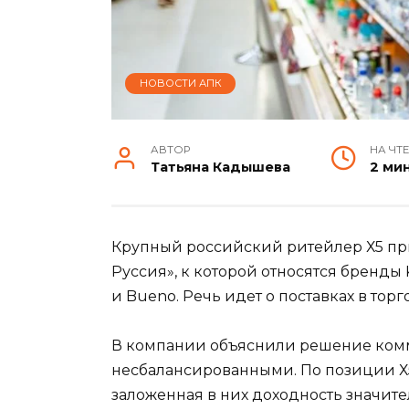
НОВОСТИ АПК
АВТОР
НА ЧТ
Татьяна Кадышева
2 ми
Крупный российский ритейлер Х5 пр
Руссия», к которой относятся бренды Kin
и Bueno. Речь идет о поставках в тор
В компании объяснили решение ком
несбалансированными. По позиции Х5
заложенная в них доходность значит