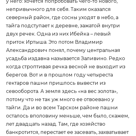
у него: хочется попробовать чего-то нового,
непривычного для себя. Таким оказался
северный район, где сосны уходят в небо, а
тайга подступает к деревне, зажатой внутри
двух речек. Одна из них Ибейка – левый
приток Иртыша. Это потом Владимир
Александрович понял, почему центральная
усадьба издавна называется Заливино. Редко
когда строптивая речка весной не выходит из
берегов. Вот и в прошлом году четыреста
гектаров пашни пришлось вывести из
севооборота. А земля здесь «на вес золота»,
потому что не так уж много ее отвоевано у
тайги. Да и во всем Тарском районе пашни
осталось вполовину меньше, чем было, скажем,
лет двадцать назад. Там, где хозяйство
банкротится, перестает ее засевать, захватывает