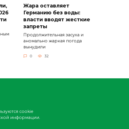
ли,
Жара оставляет
026
Германию без воды:
сти
власти вводят жесткие
запреты
ьным
Продолжительная засуха и
аномально жаркая погода
вынудили
0
32
ьзуются cookie
еской информации.