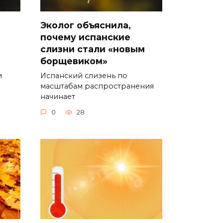
Эколог объяснила,
почему испанские
слизни стали «новым
борщевиком»
и
Испанский слизень по
масштабам распространения
начинает
0
28