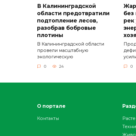
В Калининградской
Жар
области предотвратили
без
подтопление лесов,
рек
разобрав бобровые
эне
плотины
хоз
В Калининградской области
Прод
провели масштабную
дефи
экологическую
усил
0
24
0
О портале
Разд
Контакты
Раст
Техни
Живо