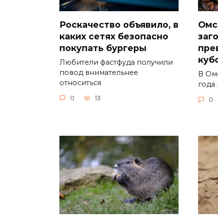
Роскачество объявило, в
Омс
каких сетях безопасно
заг
покупать бургеры
пре
куб
Любители фастфуда получили
повод внимательнее
В Ом
относиться
года 
0
13
0