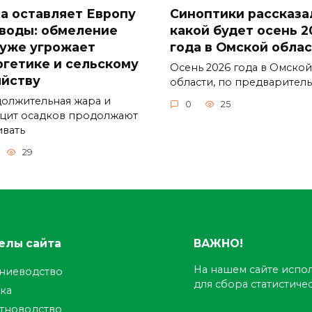
а оставляет Европу
Синоптики рассказа
 воды: обмеление
какой будет осень 2
 уже угрожает
года в Омской обла
ргетике и сельскому
Осень 2026 года в Омской
яйству
области, по предварител
олжительная жара и
0
25
цит осадков продолжают
ивать
29
елы сайта
ВАЖНО!
На нашем сайте испол
ениеводство
для сбора статистич
ка
тноводство