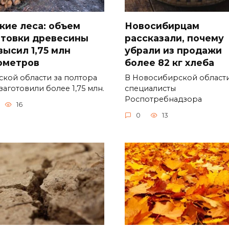
кие леса: объем
Новосибирцам
отовки древесины
рассказали, почему
высил 1,75 млн
убрали из продажи
ометров
более 82 кг хлеба
ской области за полтора
В Новосибирской област
заготовили более 1,75 млн.
специалисты
Роспотребнадзора
16
0
13