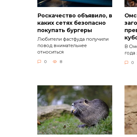
Роскачество объявило, в
Омс
каких сетях безопасно
заг
покупать бургеры
пре
куб
Любители фастфуда получили
повод внимательнее
В Ом
относиться
года 
0
8
0