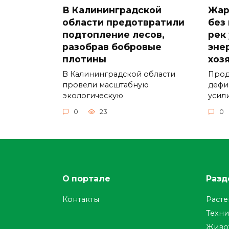
В Калининградской
Жар
области предотвратили
без
подтопление лесов,
рек
разобрав бобровые
эне
плотины
хоз
В Калининградской области
Прод
провели масштабную
дефи
экологическую
усил
0
23
0
О портале
Разд
Контакты
Раст
Техни
Живо