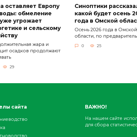
а оставляет Европу
Синоптики рассказа
 воды: обмеление
какой будет осень 2
 уже угрожает
года в Омской обла
ргетике и сельскому
Осень 2026 года в Омской
яйству
области, по предварител
олжительная жара и
0
25
цит осадков продолжают
ивать
29
елы сайта
ВАЖНО!
На нашем сайте испол
ениеводство
для сбора статистич
ка
тноводство