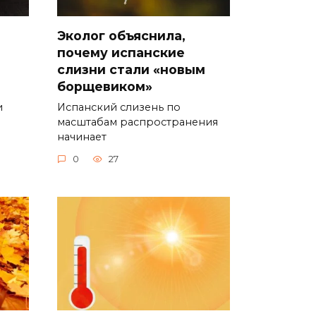
Эколог объяснила,
почему испанские
слизни стали «новым
борщевиком»
и
Испанский слизень по
масштабам распространения
начинает
0
27