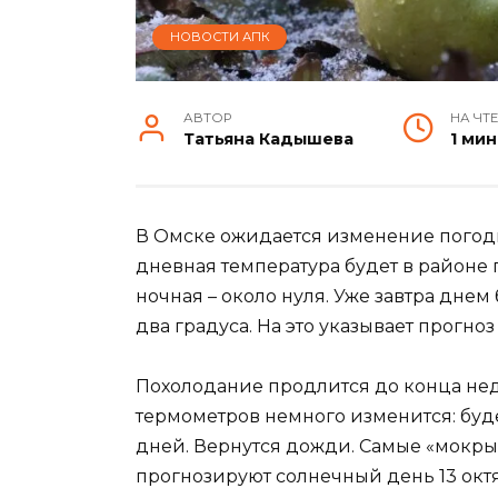
НОВОСТИ АПК
АВТОР
НА ЧТ
Татьяна Кадышева
1 мин
В Омске ожидается изменение погоды.
дневная температура будет в районе 
ночная – около нуля. Уже завтра днем 
два градуса. На это указывает прогноз 
Похолодание продлится до конца неде
термометров немного изменится: буд
дней. Вернутся дожди. Самые «мокрые» 
прогнозируют солнечный день 13 окт