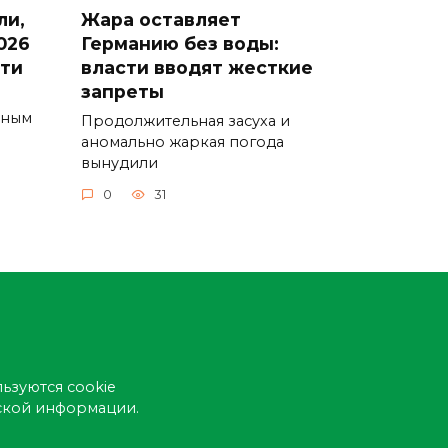
ли,
Жара оставляет
026
Германию без воды:
сти
власти вводят жесткие
запреты
ьным
Продолжительная засуха и
аномально жаркая погода
вынудили
0
31
ьзуются cookie
еской информации.