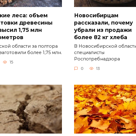
кие леса: объем
Новосибирцам
отовки древесины
рассказали, почему
высил 1,75 млн
убрали из продажи
ометров
более 82 кг хлеба
ской области за полтора
В Новосибирской област
заготовили более 1,75 млн.
специалисты
Роспотребнадзора
15
0
13