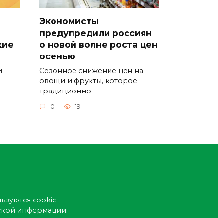
Экономисты
предупредили россиян
кие
о новой волне роста цен
осенью
и
Сезонное снижение цен на
овощи и фрукты, которое
традиционно
0
19
ьзуются cookie
еской информации.