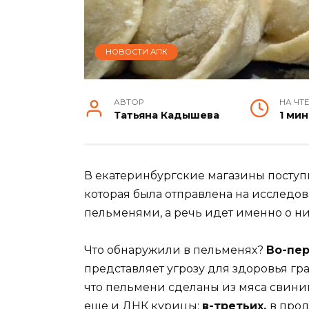
НОВОСТИ АПК
АВТОР
НА ЧТ
Татьяна Кадышева
1 мин
В екатеринбургские магазины поступ
которая была отправлена на исследова
пельменями, а речь идет именно о них
Что обнаружили в пельменях?
Во-пе
представляет угрозу для здоровья гр
что пельмени сделаны из мяса свини
еще и ДНК курицы;
в-третьих,
в про