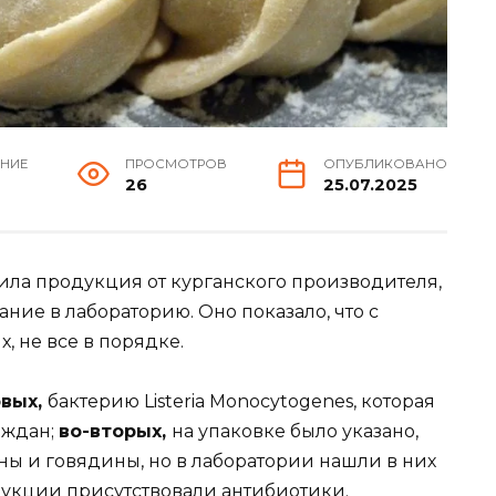
ЕНИЕ
ПРОСМОТРОВ
ОПУБЛИКОВАНО
26
25.07.2025
ила продукция от курганского производителя,
ние в лабораторию. Оно показало, что с
, не все в порядке.
рвых,
бактерию Listeria Monocytogenes, которая
аждан;
во-вторых,
на упаковке было указано,
ны и говядины, но в лаборатории нашли в них
дукции присутствовали антибиотики.