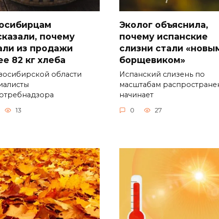
осибирцам
Эколог объяснила,
сказали, почему
почему испанские
али из продажи
слизни стали «новы
ее 82 кг хлеба
борщевиком»
восибирской области
Испанский слизень по
иалисты
масштабам распростране
отребнадзора
начинает
13
0
27