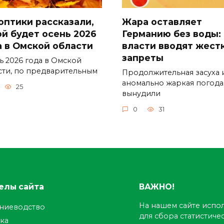
оптики рассказали,
Жара оставляет
ой будет осень 2026
Германию без воды:
а в Омской области
власти вводят жест
запреты
ь 2026 года в Омской
сти, по предварительным
Продолжительная засуха 
аномально жаркая погода
25
вынудили
0
31
елы сайта
ВАЖНО!
На нашем сайте испол
ениеводство
для сбора статистич
ка