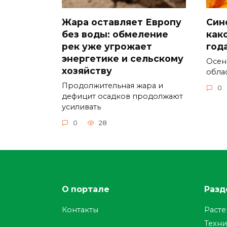
Жара оставляет Европу
Син
без воды: обмеление
как
рек уже угрожает
год
энергетике и сельскому
Осен
хозяйству
обла
Продолжительная жара и
0
дефицит осадков продолжают
усиливать
0
28
О портале
Разд
Контакты
Раст
Техни