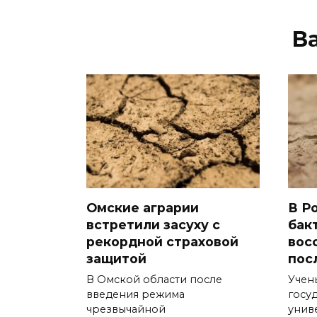
В
Омские аграрии
В Р
встретили засуху с
бак
рекордной страховой
вос
защитой
пос
В Омской области после
Учен
введения режима
госу
чрезвычайной
унив