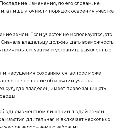
Последние изменения, по его словам, не
и, а лишь уточнили порядок освоения участка
ение земли. Если участок не используется, это
ут. Сначала владельцу должны дать возможность
ь причины ситуации и устранить выявленные
т и нарушения сохраняются, вопрос может
чательное решение об изъятии участка
ез суд, где владелец имеет право защищать
доводы.
ь об одномоментном лишении людей земли
ра изъятия длительная и включает несколько
 «участок зарос – землю забрали».