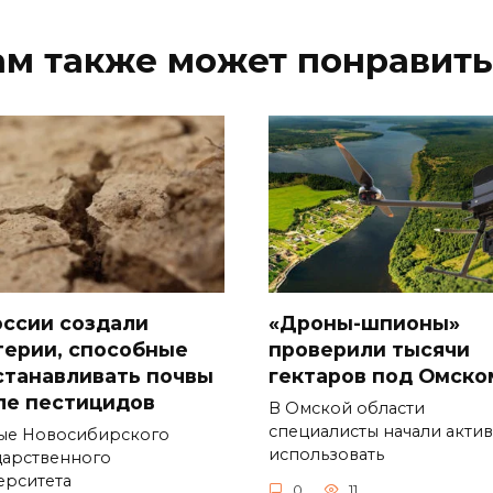
ам также может понравить
оссии создали
«Дроны-шпионы»
терии, способные
проверили тысячи
станавливать почвы
гектаров под Омско
ле пестицидов
В Омской области
специалисты начали акти
ые Новосибирского
использовать
дарственного
ерситета
0
11