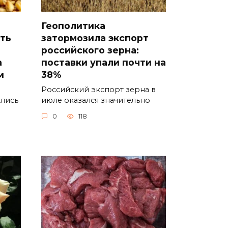
Геополитика
ть
затормозила экспорт
российского зерна:
а
поставки упали почти на
м
38%
Российский экспорт зерна в
ались
июле оказался значительно
0
118