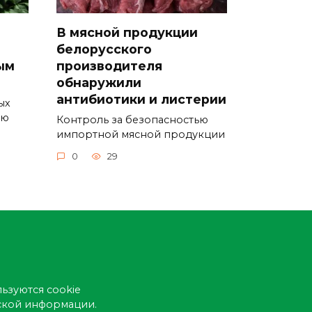
В мясной продукции
белорусского
ым
производителя
обнаружили
антибиотики и листерии
ых
ую
Контроль за безопасностью
импортной мясной продукции
0
29
ьзуются cookie
еской информации.