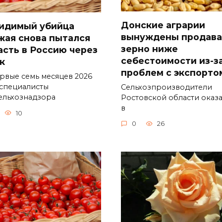
Донские аграрии
идимый убийца
вынуждены продава
жая снова пытался
зерно ниже
асть в Россию через
себестоимости из-з
к
проблем с экспорто
ервые семь месяцев 2026
 специалисты
Сельхозпроизводители
ельхознадзора
Ростовской области оказ
в
10
0
26