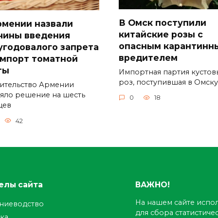
В Омск поступили
рмении назвали
китайские розы с
чины введения
опасным карантинн
угодовалого запрета
вредителем
импорт томатной
ты
Импортная партия кустов
роз, поступившая в Омск
ительство Армении
яло решение на шесть
0
18
цев
42
елы сайта
ВАЖНО!
На нашем сайте испол
ениеводство
для сбора статистич
ка