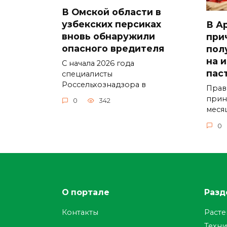
В Омской области в
узбекских персиках
В А
вновь обнаружили
при
опасного вредителя
пол
на 
С начала 2026 года
пас
специалисты
Россельхознадзора в
Прав
прин
0
342
меся
0
О портале
Разд
Контакты
Раст
Техни