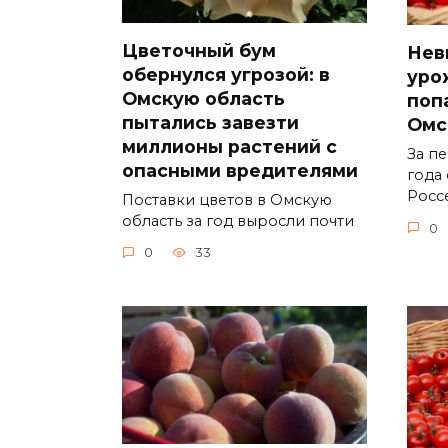
Цветочный бум
Нев
обернулся угрозой: в
уро
Омскую область
поп
пытались завезти
Омс
миллионы растений с
За п
опасными вредителями
года
Росс
Поставки цветов в Омскую
область за год выросли почти
0
0
33