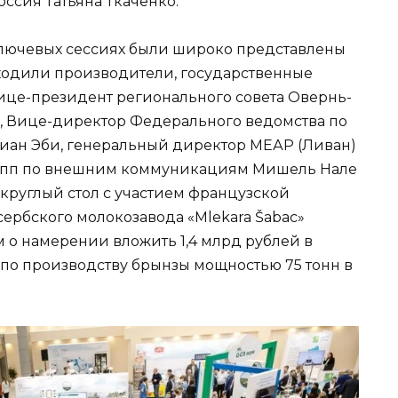
ссия Татьяна Ткаченко.
ключевых сессиях были широко представлены
ходили производители, государственные
Вице-президент регионального совета Овернь-
 Вице-директор Федерального ведомства по
иан Эби, генеральный директор МЕАР (Ливан)
Групп по внешним коммуникациям Мишель Нале
круглый стол с участием французской
ербского молокозавода «Mlekara Šabac»
о намерении вложить 1,4 млрд рублей в
 по производству брынзы мощностью 75 тонн в