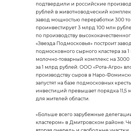
подтвердили и российские производ
рублей в животноводческий комплекс
завод мощностью переработки 300 то
проинвестирует 3 млрд 100 млн рубл
по производству высококачественног
«Звезда Подмосковья» построит заво
подмосковного сырного кластера за 
молочно-товарный комплекс на 3000 
за 1 млрд рублей. ООО «Рота-Агро» вл
производству сыров в Наро-Фоминск
запустят на базе подмосковных крест
инвестиций превышает порядка 11,5 м
для жителей области.
«Больше всего зарубежные делегаци
кластером» в Дмитровском районе. Че
вторая очередь и свободные участки.