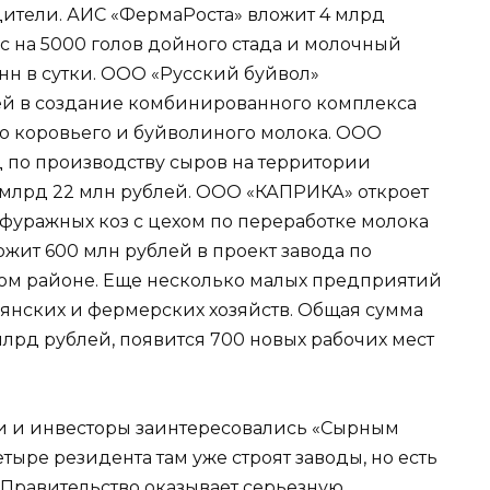
ители. АИС «ФермаРоста» вложит 4 млрд
 на 5000 голов дойного стада и молочный
нн в сутки. ООО «Русский буйвол»
ей в создание комбинированного комплекса
о коровьего и буйволиного молока. ООО
д по производству сыров на территории
1 млрд 22 млн рублей. ООО «КАПРИКА» откроет
фуражных коз с цехом по переработке молока
ожит 600 млн рублей в проект завода по
ом районе. Еще несколько малых предприятий
ьянских и фермерских хозяйств. Общая сумма
лрд рублей, появится 700 новых рабочих мест
и и инвесторы заинтересовались «Сырным
тыре резидента там уже строят заводы, но есть
 Правительство оказывает серьезную