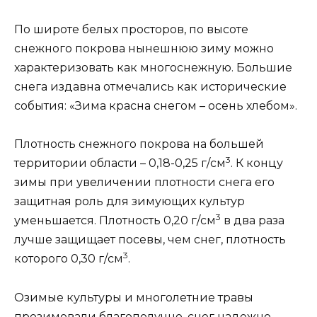
По широте белых просторов, по высоте
снежного покрова нынешнюю зиму можно
характеризовать как многоснежную. Большие
снега издавна отмечались как исторические
события: «Зима красна снегом – осень хлебом».
Плотность снежного покрова на большей
3
территории области – 0,18-0,25 г/см
. К концу
зимы при увеличении плотности снега его
защитная роль для зимующих культур
3
уменьшается. Плотность 0,20 г/см
в два раза
лучше защищает посевы, чем снег, плотность
3
которого 0,30 г/см
.
Озимые культуры и многолетние травы
прозимовали благополучно, снег надежно