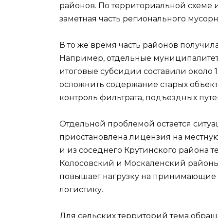
районов. По территориальной схеме 
заметная часть регионального мусорн
В то же время часть районов получи
Например, отдельные муниципалитет
итоговые субсидии составили около 1
осложнить содержание старых объекто
контроль фильтрата, подъездных пут
Отдельной проблемой остается ситуа
приостановлена лицензия на местную 
и из соседнего Крутинского района т
Колосовский и Москаленский районы.
повышает нагрузку на принимающие 
логистику.
Для сельских территорий тема обращ