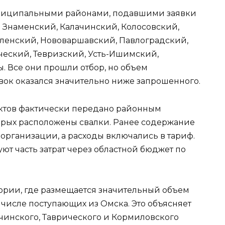
униципальными районами, подавшими заявки
и Знаменский, Калачинский, Колосовский,
ленский, Нововаршавский, Павлоградский,
ческий, Тевризский, Усть-Ишимский,
 Все они прошли отбор, но объем
ок оказался значительно ниже запрошенного.
ектов фактически передано районным
орых расположены свалки. Ранее содержание
рганизации, а расходы включались в тариф.
т часть затрат через областной бюджет по
рии, где размещается значительный объем
 числе поступающих из Омска. Это объясняет
чинского, Таврического и Кормиловского