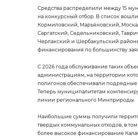
Средства распределили между 15 м
на конкурсный отбор. В список вошл
Кормиловский, Марьяновский, Моска
Саргатский, Седельниковский, Таври
Черлакский и Шербакульский районы.
финансирования по большинству заяв
С 2026 года обслуживание таких объ
администрациям, на территории кот
полигонов обеспечивали подрядные о
Теперь муниципалитетам компенсирую
линии регионального Минприроды.
Наибольшие суммы получили террито
твердых коммунальных отходов, в том
более высокое финансирование Кала