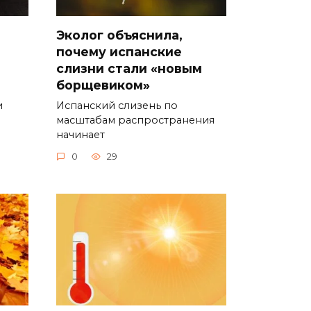
Эколог объяснила,
почему испанские
слизни стали «новым
борщевиком»
и
Испанский слизень по
масштабам распространения
начинает
0
29