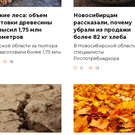
кие леса: объем
Новосибирцам
отовки древесины
рассказали, почему
высил 1,75 млн
убрали из продажи
ометров
более 82 кг хлеба
ской области за полтора
В Новосибирской област
заготовили более 1,75 млн.
специалисты
Роспотребнадзора
16
0
13