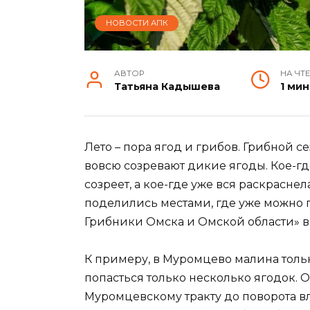
НОВОСТИ АПК
АВТОР
НА ЧТ
Татьяна Кадышева
1 мин
Лето – пора ягод и грибов. Грибной се
вовсю созревают дикие ягоды. Кое-где
созреет, а кое-где уже вся раскрасне
поделились местами, где уже можно п
Грибники Омска и Омской области» в 
К примеру, в Муромцево малина только
попасться только несколько ягодок. О
Муромцевскому тракту до поворота вл