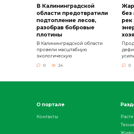
В Калининградской
Жар
области предотвратили
без
подтопление лесов,
рек
разобрав бобровые
эне
плотины
хоз
В Калининградской области
Прод
провели масштабную
дефи
экологическую
усил
0
24
0
О портале
Разд
Контакты
Раст
Техни
Живо