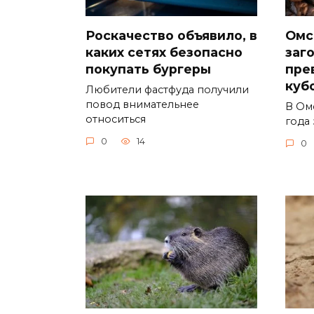
Роскачество объявило, в
Омс
каких сетях безопасно
заг
покупать бургеры
пре
куб
Любители фастфуда получили
повод внимательнее
В Ом
относиться
года 
0
14
0