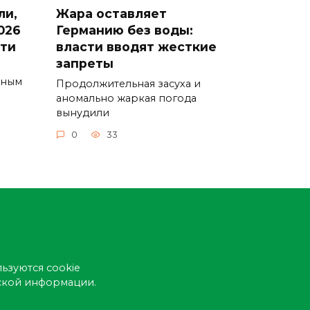
ли,
Жара оставляет
026
Германию без воды:
сти
власти вводят жесткие
запреты
ьным
Продолжительная засуха и
аномально жаркая погода
вынудили
0
33
ьзуются cookie
еской информации.