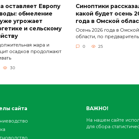
а оставляет Европу
Синоптики рассказа
 воды: обмеление
какой будет осень 2
 уже угрожает
года в Омской обла
ргетике и сельскому
Осень 2026 года в Омской
яйству
области, по предварител
олжительная жара и
0
25
цит осадков продолжают
ивать
30
елы сайта
ВАЖНО!
На нашем сайте испол
ениеводство
для сбора статистич
ка
тноводство