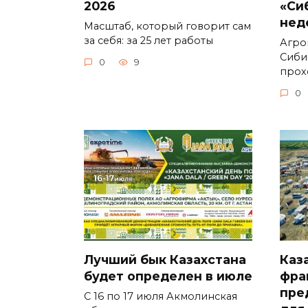
2026
«Си
нед
Масштаб, который говорит сам
за себя: за 25 лет работы
Агро
Сиби
0
9
прох
0
Лучший бык Казахстана
Каз
будет определен в июле
фра
пре
С 16 по 17 июля Акмолинская