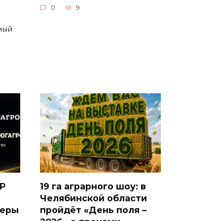
0
9
мый
Р
19 га аграрного шоу: в
Челябинской области
деры
пройдёт «День поля –