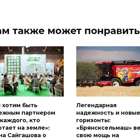
ам также может понравить
 хотим быть
Легендарная
ежным партнером
надежность и новы
 каждого, кто
горизонты:
отает на земле»:
«Брянсксельмаш» в
на Сайгашова о
свою мощь на