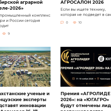
бирской аграрной
АГРОСАЛОН 2026
еле-2026»
Если вы ищете технику,
которая не подведет в са
промышленный комплекс
ри и России сегодня
0
10
одит
9
ахстанские ученые и
Премия «АГРОЛИДЕ
нцузские эксперты
2026»: на «ЮГАГРО»
дставят инновации
будут отмечены ли