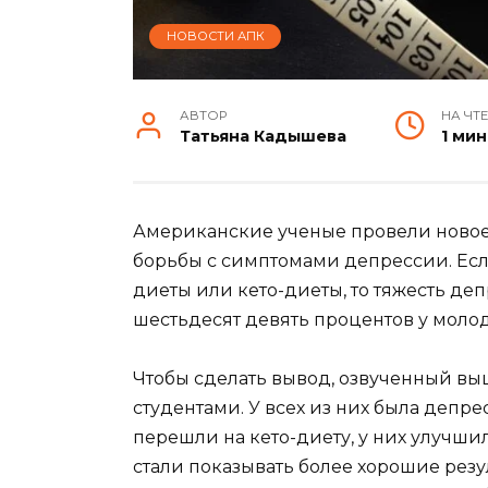
НОВОСТИ АПК
АВТОР
НА ЧТ
Татьяна Кадышева
1 мин
Американские ученые провели новое
борьбы с симптомами депрессии. Ес
диеты или кето-диеты, то тяжесть де
шестьдесят девять процентов у моло
Чтобы сделать вывод, озвученный вы
студентами. У всех из них была деп
перешли на кето-диету, у них улучши
стали показывать более хорошие резул