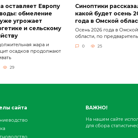
а оставляет Европу
Синоптики рассказа
 воды: обмеление
какой будет осень 2
 уже угрожает
года в Омской обла
ргетике и сельскому
Осень 2026 года в Омской
яйству
области, по предварител
олжительная жара и
0
25
цит осадков продолжают
ивать
29
елы сайта
ВАЖНО!
На нашем сайте испол
ениеводство
для сбора статистич
ка
тноводство