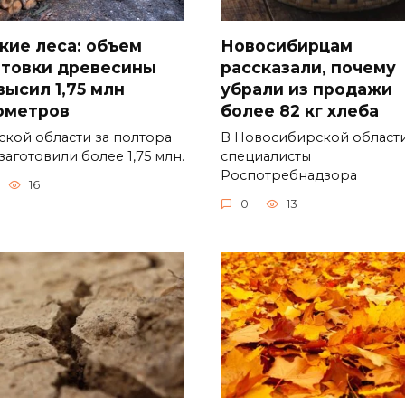
кие леса: объем
Новосибирцам
отовки древесины
рассказали, почему
высил 1,75 млн
убрали из продажи
ометров
более 82 кг хлеба
ской области за полтора
В Новосибирской област
заготовили более 1,75 млн.
специалисты
Роспотребнадзора
16
0
13