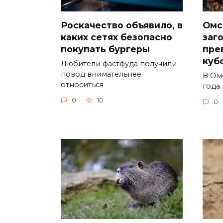
Роскачество объявило, в
Омс
каких сетях безопасно
заг
покупать бургеры
пре
куб
Любители фастфуда получили
повод внимательнее
В Ом
относиться
года 
0
10
0