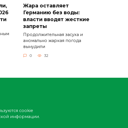
ли,
Жара оставляет
026
Германию без воды:
сти
власти вводят жесткие
запреты
ьным
Продолжительная засуха и
аномально жаркая погода
вынудили
0
32
ьзуются cookie
еской информации.