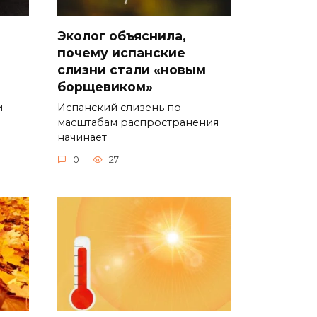
Эколог объяснила,
почему испанские
слизни стали «новым
борщевиком»
и
Испанский слизень по
масштабам распространения
начинает
0
27