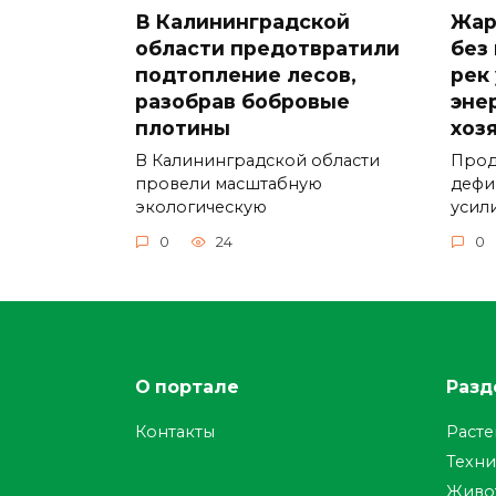
В Калининградской
Жар
области предотвратили
без
подтопление лесов,
рек
разобрав бобровые
эне
плотины
хоз
В Калининградской области
Прод
провели масштабную
дефи
экологическую
усил
0
24
0
О портале
Разд
Контакты
Раст
Техни
Живо