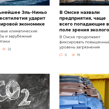
ьнейшее Эль-Ниньо
В Омске назвали
десятилетия ударит
предприятия, чаще
мировой экономике
всего попадающие в
поле зрения эколог
вые климатические
бы и зарубежные
В Омске продолжают
итики
фиксировать повышенны
уровень загрязнения
22
0
19