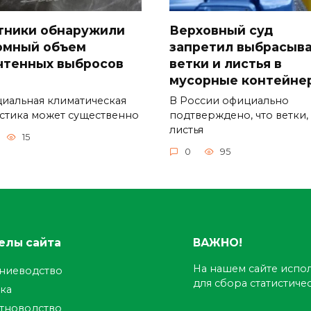
тники обнаружили
Верховный суд
омный объем
запретил выбрасыв
чтенных выбросов
ветки и листья в
мусорные контейне
иальная климатическая
В России официально
истика может существенно
подтверждено, что ветки,
листья
15
0
95
елы сайта
ВАЖНО!
На нашем сайте испол
ениеводство
для сбора статистич
ка
тноводство