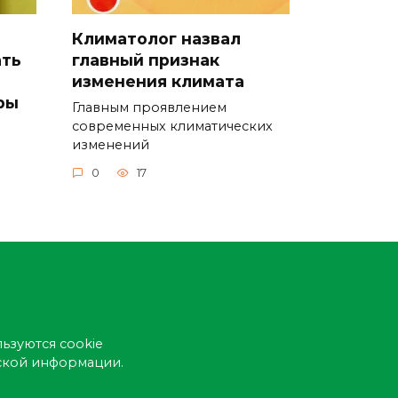
Климатолог назвал
ать
главный признак
изменения климата
ры
Главным проявлением
современных климатических
изменений
0
17
ьзуются cookie
еской информации.