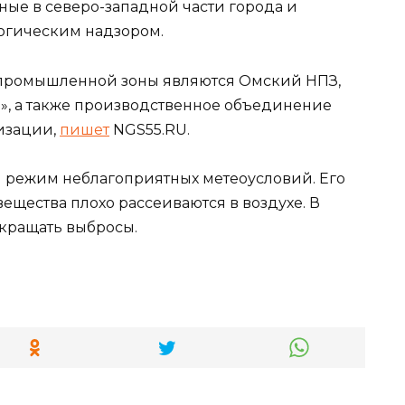
ые в северо-западной части города и
огическим надзором.
промышленной зоны являются Омский НПЗ,
», а также производственное объединение
низации,
пишет
NGS55.RU.
ал режим неблагоприятных метеоусловий. Его
вещества плохо рассеиваются в воздухе. В
кращать выбросы.