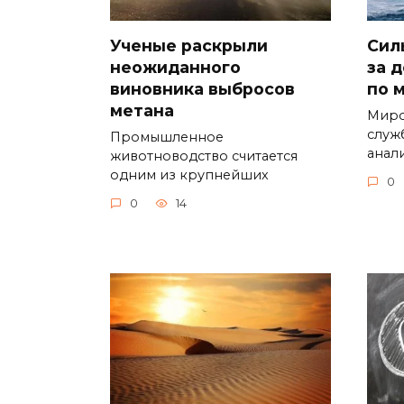
Ученые раскрыли
Сил
неожиданного
за 
виновника выбросов
по 
метана
Миро
служ
Промышленное
анал
животноводство считается
одним из крупнейших
0
0
14