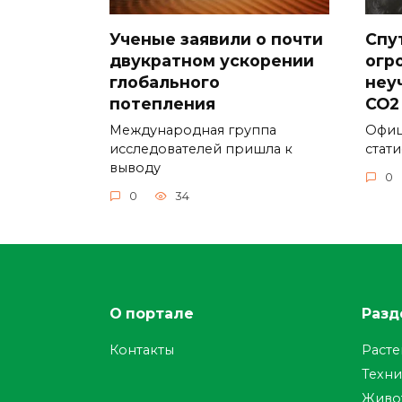
Ученые заявили о почти
Спу
двукратном ускорении
огр
глобального
неу
потепления
CO2
Международная группа
Офиц
исследователей пришла к
стат
выводу
0
0
34
О портале
Разд
Контакты
Раст
Техни
Живо