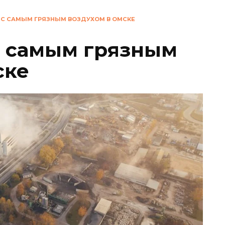
 С САМЫМ ГРЯЗНЫМ ВОЗДУХОМ В ОМСКЕ
с самым грязным
ске