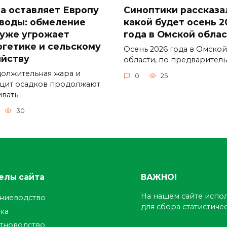
а оставляет Европу
Синоптики рассказа
 воды: обмеление
какой будет осень 2
 уже угрожает
года в Омской обла
ргетике и сельскому
Осень 2026 года в Омской
яйству
области, по предварител
олжительная жара и
0
25
цит осадков продолжают
ивать
30
елы сайта
ВАЖНО!
На нашем сайте испол
ениеводство
для сбора статистич
ка
тноводство