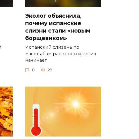
Эколог объяснила,
почему испанские
слизни стали «новым
борщевиком»
и
Испанский слизень по
масштабам распространения
начинает
0
29