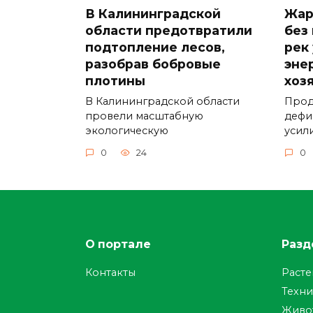
В Калининградской
Жар
области предотвратили
без
подтопление лесов,
рек
разобрав бобровые
эне
плотины
хоз
В Калининградской области
Прод
провели масштабную
дефи
экологическую
усил
0
24
0
О портале
Разд
Контакты
Раст
Техни
Живо