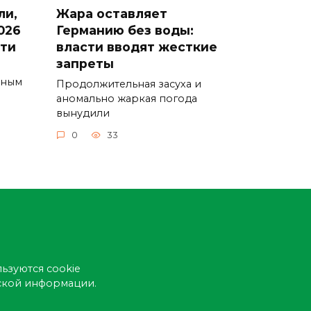
ли,
Жара оставляет
026
Германию без воды:
сти
власти вводят жесткие
запреты
ьным
Продолжительная засуха и
аномально жаркая погода
вынудили
0
33
ьзуются cookie
еской информации.