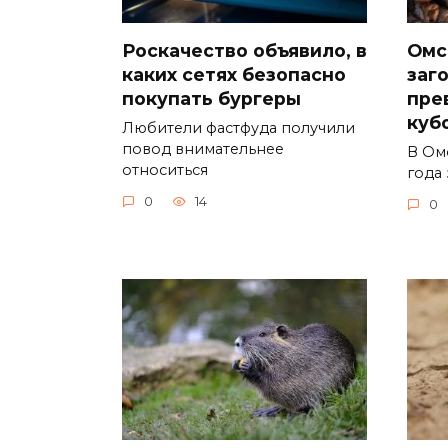
Роскачество объявило, в
Омс
каких сетях безопасно
заг
покупать бургеры
пре
куб
Любители фастфуда получили
повод внимательнее
В Ом
относиться
года 
0
14
0