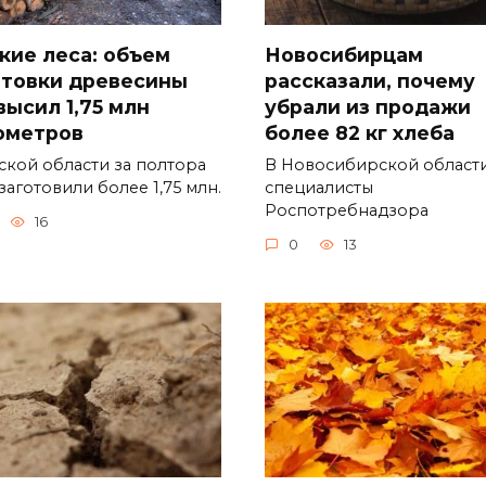
кие леса: объем
Новосибирцам
отовки древесины
рассказали, почему
высил 1,75 млн
убрали из продажи
ометров
более 82 кг хлеба
ской области за полтора
В Новосибирской област
заготовили более 1,75 млн.
специалисты
Роспотребнадзора
16
0
13