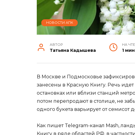
НОВОСТИ АПК
АВТОР
НА ЧТ
Татьяна Кадышева
1 мин
В Москве и Подмосковье зафиксирова
занесены в Красную Книгу. Речь идет
остановках или вблизи станций метро
потом перепродают в столице, не заб
одного букета варьирует от семисот д
Как пишет Telegram-канал Mash, ланд
Книгу в ряде областей РФ, в частнос