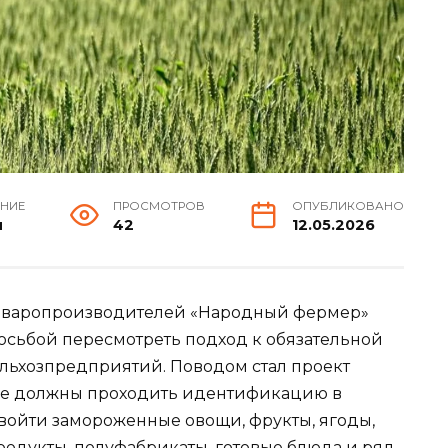
ЕНИЕ
ПРОСМОТРОВ
ОПУБЛИКОВАНО
н
42
12.05.2026
товаропроизводителей «Народный фермер»
росьбой пересмотреть подход к обязательной
льхозпредприятий. Поводом стал проект
ые должны проходить идентификацию в
т войти замороженные овощи, фрукты, ягоды,
родукты, полуфабрикаты, готовые блюда и ряд