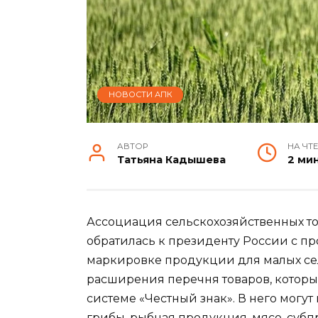
НОВОСТИ АПК
АВТОР
НА ЧТ
Татьяна Кадышева
2 ми
Ассоциация сельскохозяйственных 
обратилась к президенту России с п
маркировке продукции для малых се
расширения перечня товаров, котор
системе «Честный знак». В него могу
грибы, рыбная продукция, мясо, субп