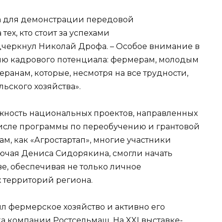
ка для демонстрации передовой
тех, кто стоит за успехами
дчеркнул Николай Дрофа. – Особое внимание в
ию кадрового потенциала: фермерам, молодым
еранам, которые, несмотря на все трудности,
ьского хозяйства».
ажность национальных проектов, направленных
числе программы по переобучению и грантовой
м, как «Агростартап», многие участники
ючая Дениса Сидорякина, смогли начать
ве, обеспечивая не только личное
х территорий региона.
 фермерское хозяйство и активно его
ка компании Ростсельмаш. На XXI выставке-