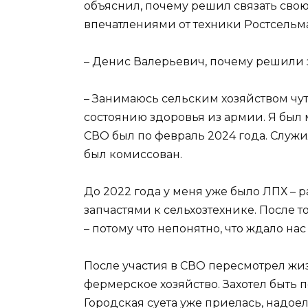
объяснил, почему решил связать сво
впечатлениями от техники Ростсельм
– Денис Валерьевич, почему решили
– Занимаюсь сельским хозяйством чут
состоянию здоровья из армии. Я был 
СВО был по февраль 2024 года. Служи
был комиссован.
До 2022 года у меня уже было ЛПХ – 
запчастями к сельхозтехнике. После т
– потому что непонятно, что ждало на
После участия в СВО пересмотрел ж
фермерское хозяйство. Захотел быть 
Городская суета уже приелась, надоел