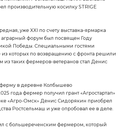
ел производительную косилку STRIGE
редная, уже XXI по счету выставка-ярмарка
й аграрный форум был посвящен Году
ликой Победы. Специальными гостями
е из которых по возвращению с фронта решили
м из таких фермеров-ветеранов стал Денис
 ферму в деревне Колбышево
025 года фермер получил грант «Агростартап»
арке «Агро-Омск» Денис Сидорякин приобрел
тва Ростсельмаш и уже опробовал ее в деле.
ил с большереченским фермером, который