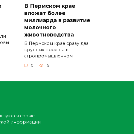
е
В Пермском крае
вложат более
миллиарда в развитие
молочного
животноводства
ели
ровы
В Пермском крае сразу два
крупных проекта в
агропромышленном
0
19
ьзуются cookie
еской информации.