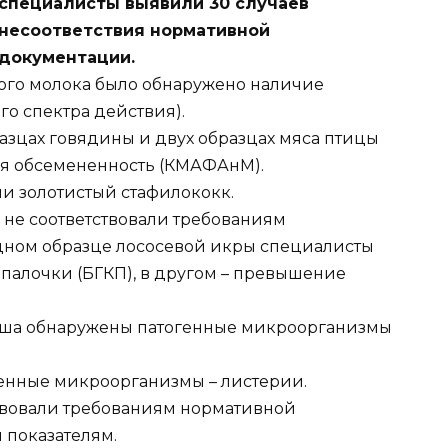
специалисты выявили 30 случаев
несоответствия нормативной
документации.
ного молока было обнаружено наличие
о спектра действия).
разцах говядины и двух образцах мяса птицы
я обсемененность (КМАФАнМ).
и золотистый стафилококк.
 не соответствовали требованиям
дном образце лососевой икры специалисты
палочки (БГКП), в другом – превышение
арша обнаружены патогенные микроорганизмы
генные микроорганизмы – листерии.
твовали требованиям нормативной
 показателям.