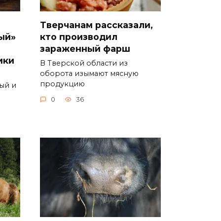
Тверчанам рассказали,
ый»
кто производил
зараженный фарш
ики
В Тверской области из
оборота изымают мясную
продукцию
ый и
0
36