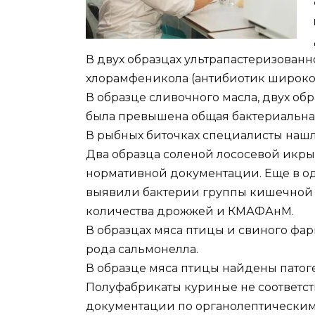
В двух образцах ультрапастеризован
хлорамфеникола (антибиотик широког
В образце сливочного масла, двух об
была превышена общая бактериальна
В рыбных биточках специалисты нашл
Два образца соленой лососевой икры
нормативной документации. Еще в о
выявили бактерии группы кишечной 
количества дрожжей и КМАФАнМ.
В образцах мяса птицы и свиного ф
рода сальмонелла.
В образце мяса птицы найдены пато
Полуфабрикаты куриные не соответс
документации по органолептическим