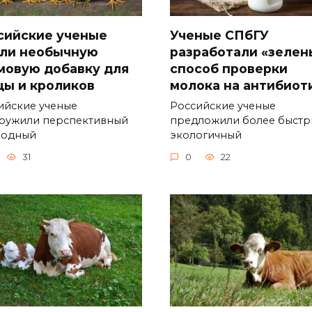
сийские ученые
Ученые СПбГУ
ли необычную
разработали «зелен
мовую добавку для
способ проверки
цы и кроликов
молока на антибиот
ийские ученые
Российские ученые
ружили перспективный
предложили более быстр
родный
экологичный
31
0
22