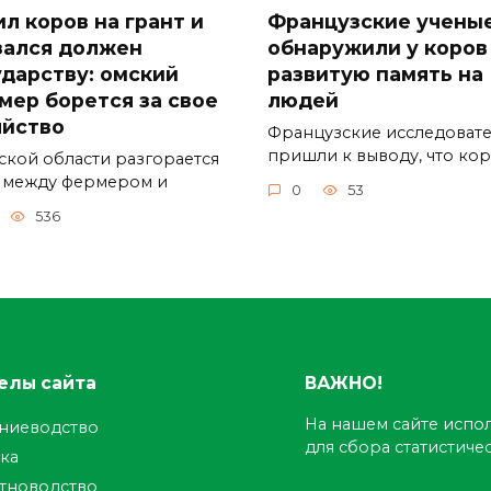
ил коров на грант и
Французские учены
зался должен
обнаружили у коров
ударству: омский
развитую память на
мер борется за свое
людей
яйство
Французские исследоват
пришли к выводу, что ко
ской области разгорается
 между фермером и
0
53
536
елы сайта
ВАЖНО!
На нашем сайте испол
ениеводство
для сбора статистич
ка
тноводство