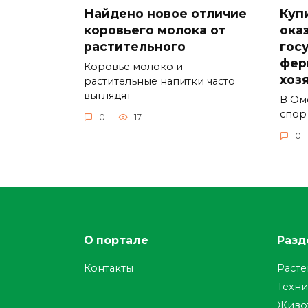
Найдено новое отличие
Куп
коровьего молока от
ока
растительного
гос
фер
Коровье молоко и
хоз
растительные напитки часто
выглядят
В Ом
спор
0
17
0
О портале
Разд
Контакты
Раст
Техни
Живо