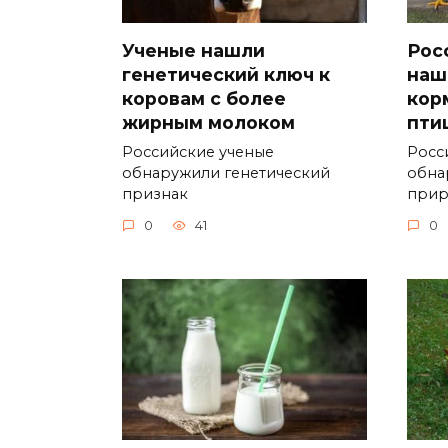
Ученые нашли
Рос
генетический ключ к
наш
коровам с более
кор
жирным молоком
пти
Российские ученые
Росс
обнаружили генетический
обна
признак
при
0
41
0