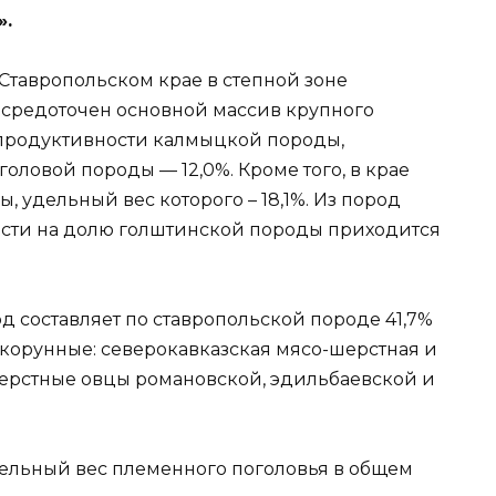
».
 Ставропольском крае в степной зоне
осредоточен основной массив крупного
 продуктивности калмыцкой породы,
оловой породы — 12,0%. Кроме того, в крае
 удельный вес которого – 18,1%. Из пород
сти на долю голштинской породы приходится
 составляет по ставропольской породе 41,7%
нкорунные: северокавказская мясо-шерстная и
ошерстные овцы романовской, эдильбаевской и
удельный вес племенного поголовья в общем