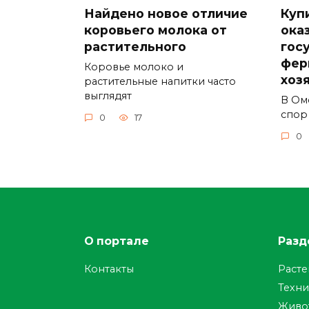
Найдено новое отличие
Куп
коровьего молока от
ока
растительного
гос
фер
Коровье молоко и
хоз
растительные напитки часто
выглядят
В Ом
спор
0
17
0
О портале
Разд
Контакты
Раст
Техни
Живо