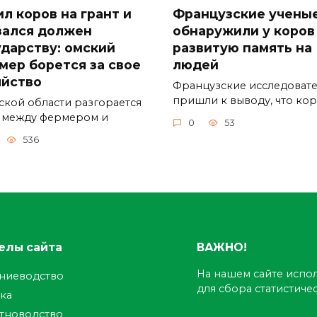
ил коров на грант и
Французские учены
зался должен
обнаружили у коров
ударству: омский
развитую память на
мер борется за свое
людей
яйство
Французские исследоват
пришли к выводу, что ко
ской области разгорается
 между фермером и
0
53
536
елы сайта
ВАЖНО!
На нашем сайте испол
ениеводство
для сбора статистич
ка
тноводство