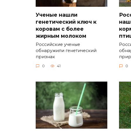
Ученые нашли
Рос
генетический ключ к
наш
коровам с более
кор
жирным молоком
пти
Российские ученые
Росс
обнаружили генетический
обна
признак
при
0
41
0