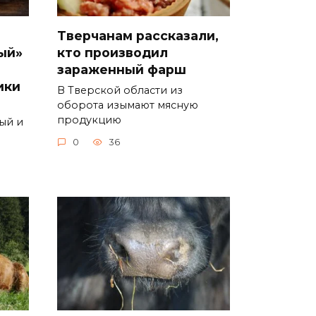
Тверчанам рассказали,
ый»
кто производил
зараженный фарш
ики
В Тверской области из
оборота изымают мясную
продукцию
ый и
0
36