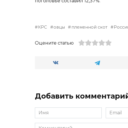
поголовье составил 12,37%.
КРС
овцы
племенной скот
Росси
Оцените статью
Добавить комментари
Имя
Email
*
*
Комментарий