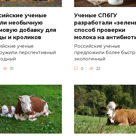
сийские ученые
Ученые СПбГУ
ли необычную
разработали «зелен
мовую добавку для
способ проверки
цы и кроликов
молока на антибиот
ийские ученые
Российские ученые
ружили перспективный
предложили более быстр
родный
экологичный
31
0
22