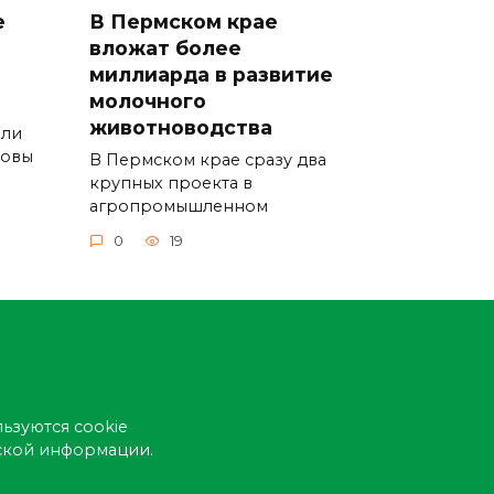
е
В Пермском крае
вложат более
миллиарда в развитие
молочного
животноводства
ели
ровы
В Пермском крае сразу два
крупных проекта в
агропромышленном
0
19
ьзуются cookie
еской информации.