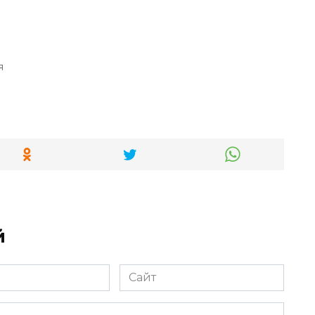
я
й
Сайт