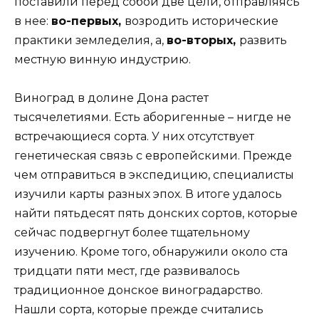
поставили перед собой две цели, отправляясь
в нее:
во-первых,
возродить исторические
практики земледелия, а,
во-вторых,
развить
местную винную индустрию.
Виноград в долине Дона растет
тысячелетиями. Есть аборигенные – нигде не
встречающиеся сорта. У них отсутствует
генетическая связь с европейскими. Прежде
чем отправиться в экспедицию, специалисты
изучили карты разных эпох. В итоге удалось
найти пятьдесят пять донских сортов, которые
сейчас подвергнут более тщательному
изучению. Кроме того, обнаружили около ста
тридцати пяти мест, где развивалось
традиционное донское виноградарство.
Нашли сорта, которые прежде считались