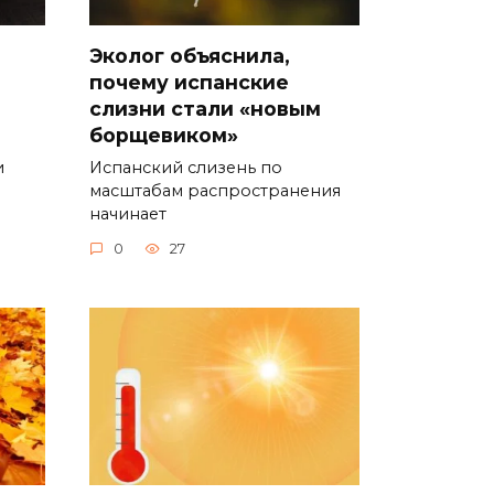
Эколог объяснила,
почему испанские
слизни стали «новым
борщевиком»
и
Испанский слизень по
масштабам распространения
начинает
0
27