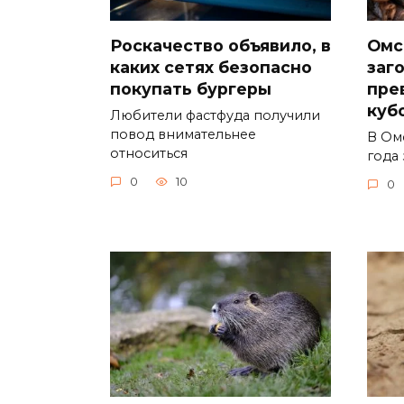
Роскачество объявило, в
Омс
каких сетях безопасно
заг
покупать бургеры
пре
куб
Любители фастфуда получили
повод внимательнее
В Ом
относиться
года 
0
10
0