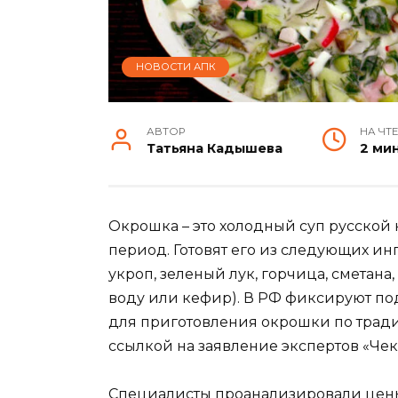
НОВОСТИ АПК
АВТОР
НА ЧТ
Татьяна Кадышева
2 ми
Окрошка – это холодный суп русской 
период. Готовят его из следующих ин
укроп, зеленый лук, горчица, сметана
воду или кефир). В РФ фиксируют по
для приготовления окрошки по трад
ссылкой на заявление экспертов «Чек
Специалисты проанализировали цены 