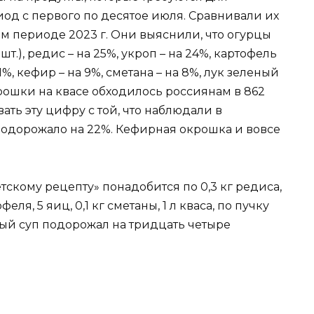
иод с первого по десятое июля. Сравнивали их
ом периоде 2023 г. Они выяснили, что огурцы
шт.), редис – на 25%, укроп – на 24%, картофель
11%, кефир – на 9%, сметана – на 8%, лук зеленый
рошки на квасе обходилось россиянам в 862
вать эту цифру с той, что наблюдали в
 подорожало на 22%. Кефирная окрошка и вовсе
скому рецепту» понадобится по 0,3 кг редиса,
еля, 5 яиц, 0,1 кг сметаны, 1 л кваса, по пучку
дный суп подорожал на тридцать четыре