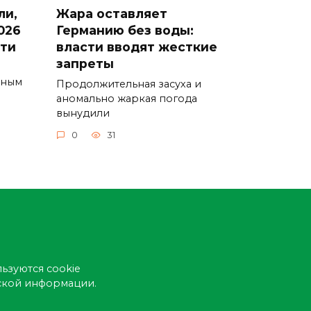
ли,
Жара оставляет
026
Германию без воды:
сти
власти вводят жесткие
запреты
ьным
Продолжительная засуха и
аномально жаркая погода
вынудили
0
31
ьзуются cookie
еской информации.