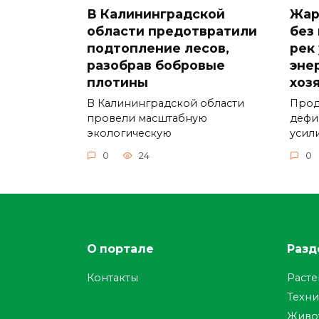
В Калининградской
Жар
области предотвратили
без
подтопление лесов,
рек
разобрав бобровые
эне
плотины
хоз
В Калининградской области
Прод
провели масштабную
дефи
экологическую
усил
0
24
0
О портале
Разд
Контакты
Раст
Техни
Живо