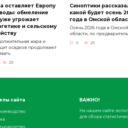
а оставляет Европу
Синоптики рассказа
 воды: обмеление
какой будет осень 2
 уже угрожает
года в Омской обла
ргетике и сельскому
Осень 2026 года в Омской
яйству
области, по предварител
олжительная жара и
0
25
цит осадков продолжают
ивать
29
елы сайта
ВАЖНО!
На нашем сайте испол
ениеводство
для сбора статистич
ка
тноводство