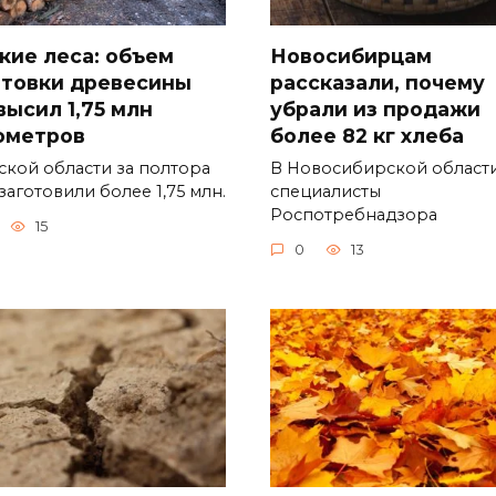
кие леса: объем
Новосибирцам
отовки древесины
рассказали, почему
высил 1,75 млн
убрали из продажи
ометров
более 82 кг хлеба
ской области за полтора
В Новосибирской област
заготовили более 1,75 млн.
специалисты
Роспотребнадзора
15
0
13