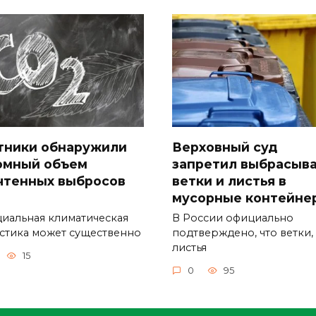
тники обнаружили
Верховный суд
омный объем
запретил выбрасыв
чтенных выбросов
ветки и листья в
мусорные контейне
иальная климатическая
В России официально
истика может существенно
подтверждено, что ветки,
листья
15
0
95