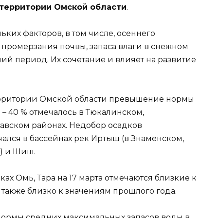
территории Омской области
.
ьких факторов, в том числе, осеннего
 промерзания почвы, запаса влаги в снежном
ний период. Их сочетание и влияет на развитие
территории Омской области превышение нормы
 – 40 % отмечалось в Тюкалинском,
авском районах. Недобор осадков
чался в бассейнах рек Иртыш (в Знаменском,
) и Шиш.
ах Омь, Тара на 17 марта отмечаются близкие к
то также близко к значениям прошлого года.
нормы средних максимальных запасов воды в