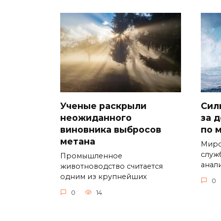
Ученые раскрыли
Сил
неожиданного
за 
виновника выбросов
по 
метана
Миро
служ
Промышленное
анал
животноводство считается
одним из крупнейших
0
0
14