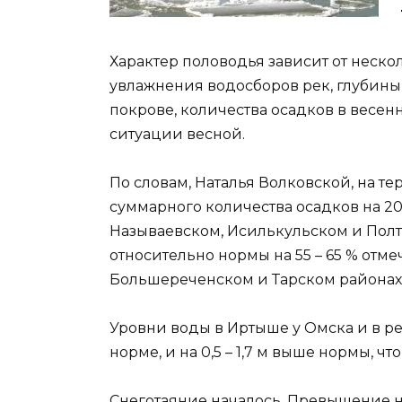
Характер половодья зависит от нескол
увлажнения водосборов рек, глубины
покрове, количества осадков в весен
ситуации весной.
По словам, Наталья Волковской, на 
суммарного количества осадков на 20
Называевском, Исилькульском и Полт
относительно нормы на 55 – 65 % отме
Большереченском и Тарском районах
Уровни воды в Иртыше у Омска и в рек
норме, и на 0,5 – 1,7 м выше нормы, ч
Снеготаяние началось. Превышение 