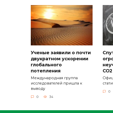
Ученые заявили о почти
Спу
двукратном ускорении
огр
глобального
неу
потепления
CO2
Международная группа
Офиц
исследователей пришла к
стат
выводу
0
0
34