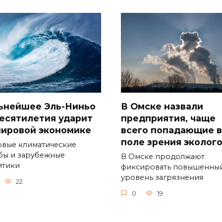
ьнейшее Эль-Ниньо
В Омске назвали
десятилетия ударит
предприятия, чаще
мировой экономике
всего попадающие в
поле зрения эколог
вые климатические
бы и зарубежные
В Омске продолжают
итики
фиксировать повышенны
уровень загрязнения
22
0
19