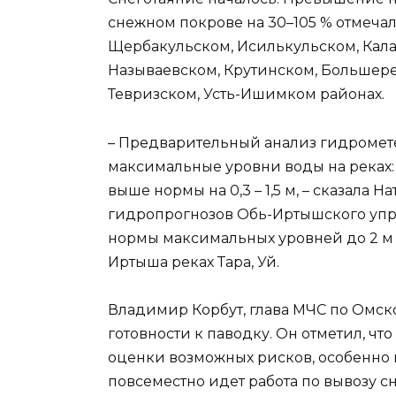
снежном покрове на 30–105 % отмечало
Щербакульском, Исилькульском, Кал
Называевском, Крутинском, Большере
Тевризском, Усть-Ишимком районах.
– Предварительный анализ гидромете
максимальные уровни воды на реках
выше нормы на 0,3 – 1,5 м, – сказала 
гидропрогнозов Обь-Иртышского уп
нормы максимальных уровней до 2 м
Иртыша реках Тара, Уй.
Владимир Корбут, глава МЧС по Омско
готовности к паводку. Он отметил, чт
оценки возможных рисков, особенно 
повсеместно идет работа по вывозу 