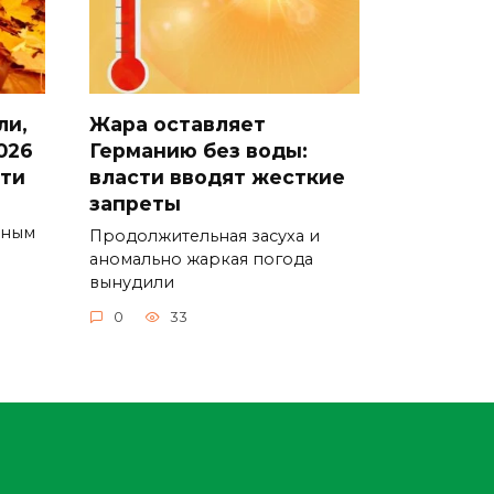
ли,
Жара оставляет
026
Германию без воды:
сти
власти вводят жесткие
запреты
ьным
Продолжительная засуха и
аномально жаркая погода
вынудили
0
33