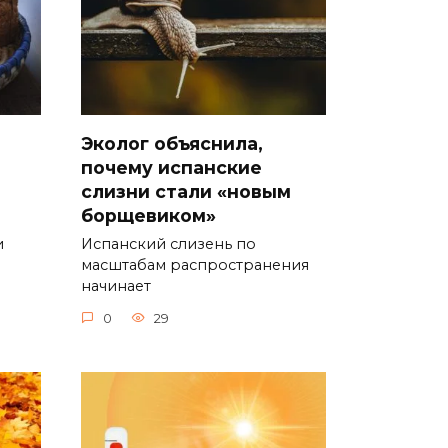
Эколог объяснила,
почему испанские
слизни стали «новым
борщевиком»
и
Испанский слизень по
масштабам распространения
начинает
0
29