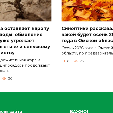
а оставляет Европу
Синоптики рассказа
 воды: обмеление
какой будет осень 2
 уже угрожает
года в Омской обла
ргетике и сельскому
Осень 2026 года в Омской
яйству
области, по предварител
олжительная жара и
0
25
цит осадков продолжают
ивать
30
елы сайта
ВАЖНО!