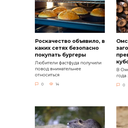
Роскачество объявило, в
Омс
каких сетях безопасно
заг
покупать бургеры
пре
куб
Любители фастфуда получили
повод внимательнее
В Ом
относиться
года 
0
14
0