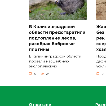
В Калининградской
Жар
области предотвратили
без
подтопление лесов,
рек
разобрав бобровые
эне
плотины
хоз
В Калининградской области
Прод
провели масштабную
дефи
экологическую
усил
0
24
0
О портале
Разд