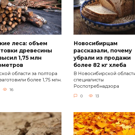
кие леса: объем
Новосибирцам
отовки древесины
рассказали, почему
высил 1,75 млн
убрали из продажи
ометров
более 82 кг хлеба
ской области за полтора
В Новосибирской област
заготовили более 1,75 млн.
специалисты
Роспотребнадзора
16
0
13