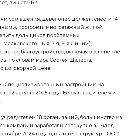
лет, пишет РБК.
иям соглашения, девелопер должен: снести 14
ийными, построить многоэтажный жилой
асселить дольщиков проблемных
 Маяковского – 6-я, 7-я, 8-я Линии),
лексное благоустройство, включая озеленение
в, по словам мэра Сергея Шелеста,
о договорной цене.
ОО «Специализированный застройщик На
ке 12 августа 2025 года. Ее руководителем и
.
я учредителем 18 организаций, большинство из
его компании заработали совокупно 4,1 млрд.
 октябре 2024 года одна из его структур – ООО