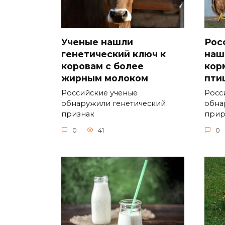
Ученые нашли
Рос
генетический ключ к
наш
коровам с более
кор
жирным молоком
пти
Российские ученые
Росс
обнаружили генетический
обна
признак
при
0
41
0