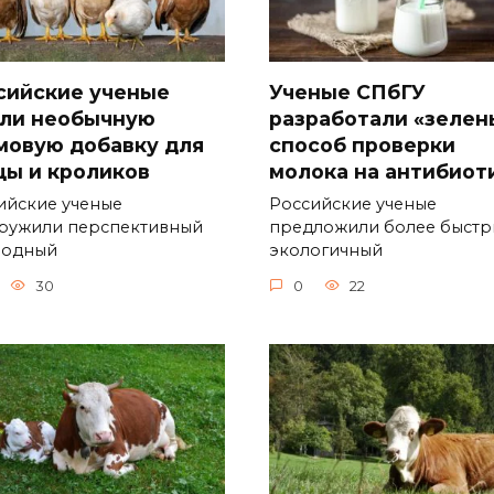
сийские ученые
Ученые СПбГУ
ли необычную
разработали «зелен
мовую добавку для
способ проверки
цы и кроликов
молока на антибиот
ийские ученые
Российские ученые
ружили перспективный
предложили более быстр
родный
экологичный
30
0
22