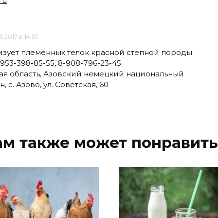
ru
3.2017 в 14:57
изует племенных телок красной степной породы.
8-953-398-85-55, 8-908-796-23-45
кая область, Азовский немецкий национальный
с. Азово, ул. Советская, 60
ам также может понравить