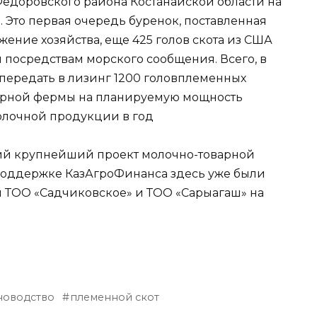
Федоровского района Костанайской области на
 Это первая очередь буренок, поставленная
ение хозяйства, еще 425 голов скота из США
 посредствам морского сообщения. Всего, в
 передать в лизинг 1200 головплеменных
варной фермы на планируемую мощность
олочной продукции в год
ретий крупнейший проект молочно-товарной
 поддержке КазАгроФинанса здесь уже были
 ТОО «Садчиковское» и ТОО «Сарыагаш» на
новодство
племенной скот