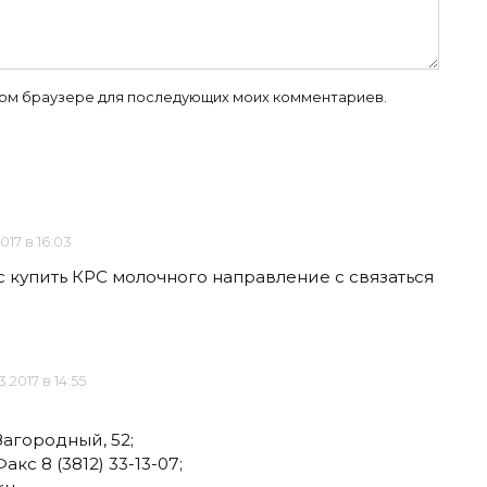
 этом браузере для последующих моих комментариев.
017 в 16:03
ас купить КРС молочного направление с связаться
3.2017 в 14:55
 Загородный, 52;
Факс 8 (3812) 33-13-07;