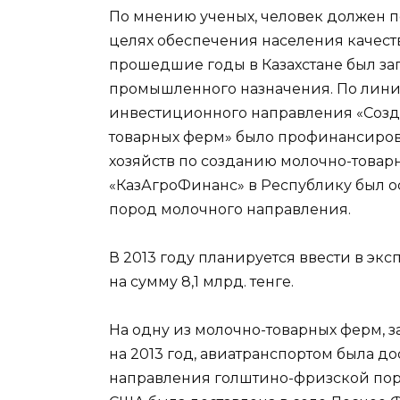
По мнению ученых, человек должен п
целях обеспечения населения качес
прошедшие годы в Казахстане был з
промышленного назначения. По лини
инвестиционного направления «Созд
товарных ферм» было профинансирова
хозяйств по созданию молочно-товарн
«КазАгроФинанс» в Республику был ос
пород молочного направления.
В 2013 году планируется ввести в эк
на сумму 8,1 млрд. тенге.
На одну из молочно-товарных ферм, з
на 2013 год, авиатранспортом была д
направления голштино-фризской поро