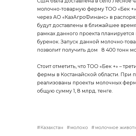
США была доставлена в село Лесное 
молочно-товарную ферму ТОО «Бек +».
через АО «КазАгроФинанс» в распоряж
будут доставлены в ближайшее время
рамках данного проекта планируется
буренок. Запуск данной молочно-то
позволит получить дом 8 400 тонн м
Стоит отметить, что ТОО «Бек +» – т
фермы в Костанайской области. При
реализованы проекты молочных ферм
общую сумму 1, 8 млрд. тенге.
Казахстан
молоко
молочное живот