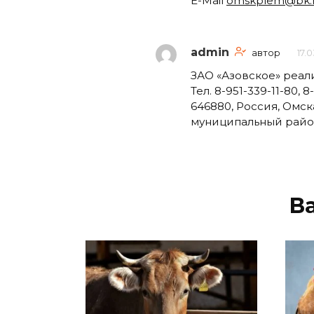
E-Mail
omskplem@bk.
admin
автор
17.0
ЗАО «Азовское» реал
Тел. 8-951-339-11-80, 
646880, Россия, Омс
муниципальный район, 
В