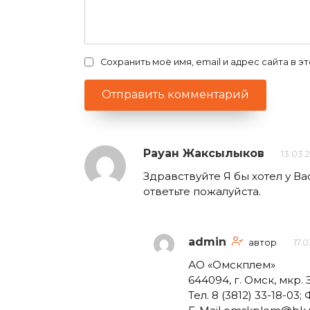
Сохранить моё имя, email и адрес сайта в
Рауан Жаксылыков
13.03.2
Здравствуйте Я бы хотел у В
ответьте пожалуйста.
admin
автор
17.0
АО «Омскплем»
644094, г. Омск, мкр.
Тел. 8 (3812) 33-18-03; 