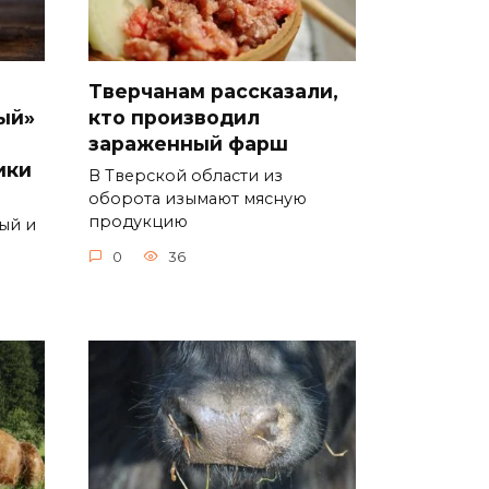
Тверчанам рассказали,
ый»
кто производил
зараженный фарш
ики
В Тверской области из
оборота изымают мясную
продукцию
ый и
0
36