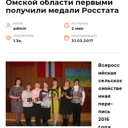
Омской области первыми
получили медали Росстата
АВТОР
НА ЧТЕНИЕ
admin
2 мин
ПРОСМОТРОВ
ОПУБЛИКОВАНО
1.3к.
31.03.2017
Всеросс
ийская
сельскох
озяйстве
нная
пере­
пись
2016
года