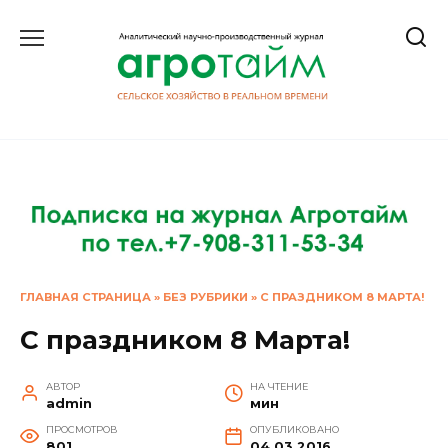
Перейти
к
содержанию
ГЛАВНАЯ СТРАНИЦА
»
БЕЗ РУБРИКИ
»
С ПРАЗДНИКОМ 8 МАРТА!
С праздником 8 Марта!
АВТОР
НА ЧТЕНИЕ
admin
мин
ПРОСМОТРОВ
ОПУБЛИКОВАНО
801
04.03.2016