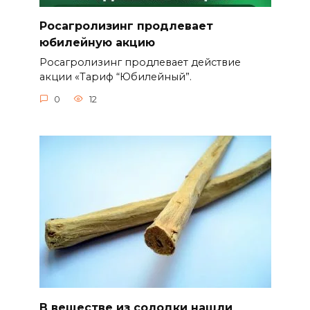
Росагролизинг продлевает
юбилейную акцию
Росагролизинг продлевает действие
акции «Тариф “Юбилейный”.
0
12
В веществе из солодки нашли