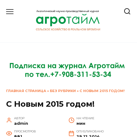
Перейти
к
содержанию
ГЛАВНАЯ СТРАНИЦА
»
БЕЗ РУБРИКИ
»
С НОВЫМ 2015 ГОДОМ!
С Новым 2015 годом!
АВТОР
НА ЧТЕНИЕ
admin
мин
ПРОСМОТРОВ
ОПУБЛИКОВАНО
881
29.12.2014