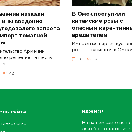
В Омск поступили
рмении назвали
китайские розы с
чины введения
опасным карантинн
угодовалого запрета
вредителем
импорт томатной
ты
Импортная партия кустов
роз, поступившая в Омск
ительство Армении
яло решение на шесть
0
18
цев
42
елы сайта
ВАЖНО!
На нашем сайте испол
ениеводство
для сбора статистич
ка