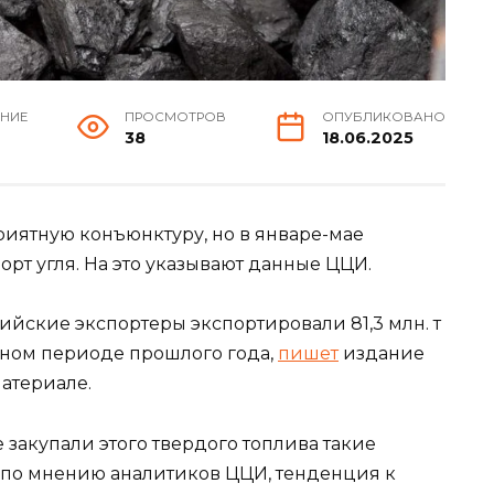
ЕНИЕ
ПРОСМОТРОВ
ОПУБЛИКОВАНО
38
18.06.2025
риятную конъюнктуру, но в январе-мае
орт угля. На это указывают данные ЦЦИ.
сийские экспортеры экспортировали 81,3 млн. т
ичном периоде прошлого года,
пишет
издание
атериале.
 закупали этого твердого топлива такие
о, по мнению аналитиков ЦЦИ, тенденция к