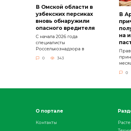
В Омской области в
узбекских персиках
В А
вновь обнаружили
при
опасного вредителя
пол
на 
С начала 2026 года
пас
специалисты
Россельхознадзора в
Прав
прин
0
343
меся
0
О портале
Разд
Контакты
Раст
Техни