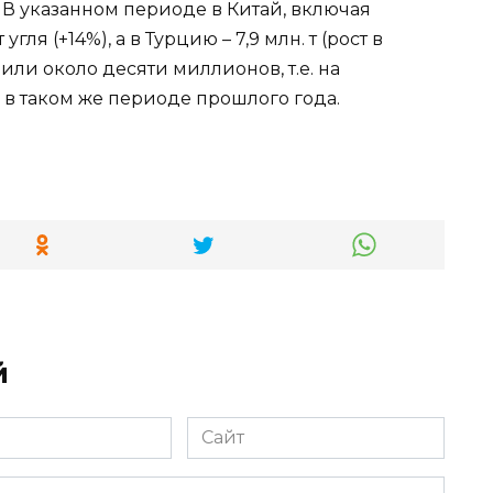
. В указанном периоде в Китай, включая
гля (+14%), а в Турцию – 7,9 млн. т (рост в
зили около десяти миллионов, т.е. на
 в таком же периоде прошлого года.
й
Сайт