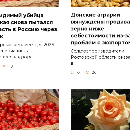
Донские аграрии
идимый убийца
вынуждены продава
жая снова пытался
зерно ниже
асть в Россию через
себестоимости из-з
к
проблем с экспорто
ервые семь месяцев 2026
 специалисты
Сельхозпроизводители
ельхознадзора
Ростовской области оказ
в
10
0
26