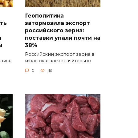
Геополитика
ть
затормозила экспорт
российского зерна:
а
поставки упали почти на
м
38%
Российский экспорт зерна в
ались
июле оказался значительно
0
119