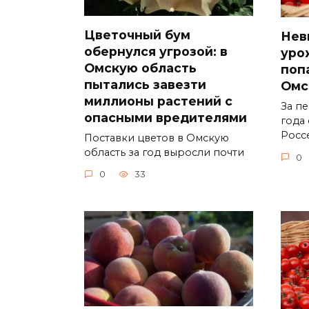
Цветочный бум
Нев
обернулся угрозой: в
уро
Омскую область
поп
пытались завезти
Омс
миллионы растений с
За п
опасными вредителями
года
Росс
Поставки цветов в Омскую
область за год выросли почти
0
0
33