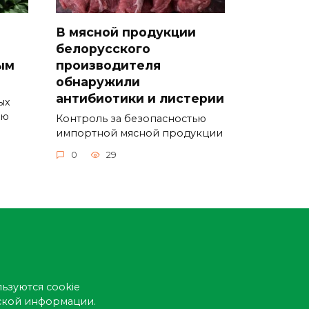
В мясной продукции
белорусского
ым
производителя
обнаружили
антибиотики и листерии
ых
ую
Контроль за безопасностью
импортной мясной продукции
0
29
ьзуются cookie
еской информации.