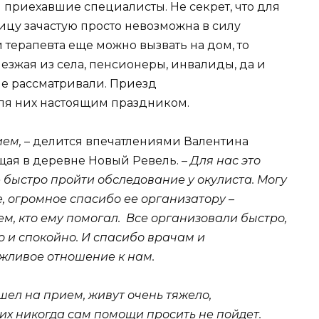
приехавшие специалисты. Не секрет, что для
ицу зачастую просто невозможна в силу
и терапевта еще можно вызвать на дом, то
езжая из села, пенсионеры, инвалиды, да и
не рассматривали. Приезд
ля них настоящим праздником.
ием,
– делится впечатлениями Валентина
ая в деревне Новый Ревель. –
Для нас это
 быстро пройти обследование у окулиста. Могу
е, огромное спасибо ее организатору –
м, кто ему помогал. Все организовали быстро,
о и спокойно. И спасибо врачам и
жливое отношение к нам.
ишел на прием, живут очень тяжело,
их никогда сам помощи просить не пойдет.