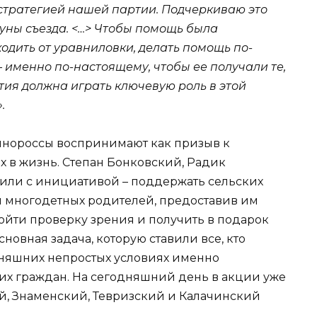
 стратегией нашей партии. Подчеркиваю это
буны съезда. <…> Чтобы помощь была
одить от уравниловки, делать помощь по-
 именно по-настоящему, чтобы ее получали те,
тия должна играть ключевую роль в этой
.
инороссы воспринимают как призыв к
х в жизнь. Степан Бонковский, Радик
ли с инициативой – поддержать сельских
и многодетных родителей, предоставив им
ойти проверку зрения и получить в подарок
сновная задача, которую ставили все, кто
одняшних непростых условиях именно
х граждан. На сегодняшний день в акции уже
, Знаменский, Тевризский и Калачинский