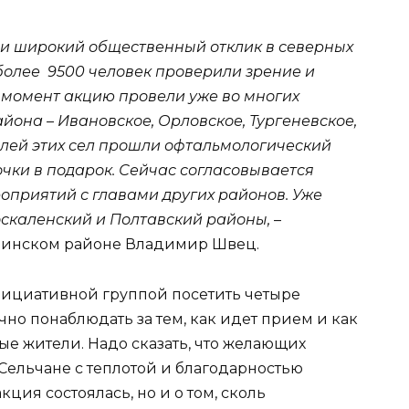
и широкий общественный отклик в северных
 более 9500 человек проверили зрение и
 момент акцию провели уже во многих
йона – Ивановское, Орловское, Тургеневское,
елей этих сел прошли офтальмологический
очки в подарок. Сейчас согласовывается
приятий с главами других районов. Уже
оскаленский и Полтавский районы,
–
ачинском районе Владимир Швец.
нициативной группой посетить четыре
но понаблюдать за тем, как идет прием и как
е жители. Надо сказать, что желающих
Сельчане с теплотой и благодарностью
акция состоялась, но и о том, сколь