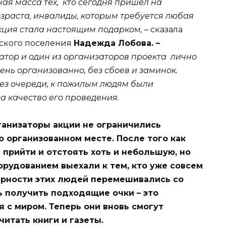
ая масса тех, кто сегодня пришел на
озраста, инвалиды, которым требуется любая
акция стала настоящим подарком,
– сказала
ьского поселения
Надежда Лобова. –
тор и один из организаторов проекта лично
нь организованно, без сбоев и заминок.
ез очереди, к пожилым людям были
за качество его проведения.
ганизаторы акции не ограничились
 организованном месте. После того как
 прийти и отстоять хоть и небольшую, но
орудованием выехали к тем, кто уже совсем
арности этих людей перемешивались со
ь получить подходящие очки – это
 с миром. Теперь они вновь смогут
итать книги и газеты.