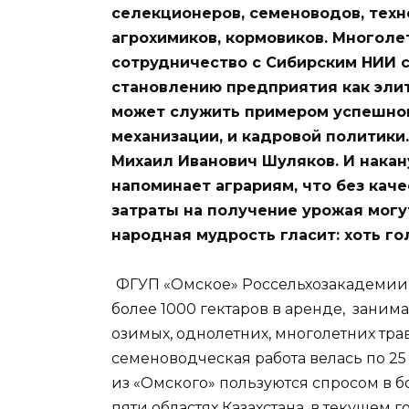
селекционеров, семеноводов, техн
агрохимиков, кормовиков. Многоле
сотрудничество с Сибирским НИИ с
становлению предприятия как элит
может служить примером успешног
механизации, и кадровой политики
Михаил Иванович Шуляков. И накан
напоминает аграриям, что без кач
затраты на получение урожая мог
народная мудрость гласит: хоть го
ФГУП «Омское» Россельхозакадемии и
более 1000 гектаров в аренде, заним
озимых, однолетних, многолетних трав,
семеноводческая работа велась по 2
из «Омского» пользуются спросом в 
пяти областях Казахстана, в текущем