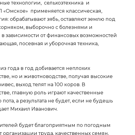
ые технологии, сельхозтехника и
П «Омское» применяется классическая,
ия: обрабатывают зябь, оставляют землю под
 сорняком, выборочно с болезнями и
и в зависимости от финансовых возможностей
ающая, посевная и уборочная техника,
з года в год добивается неплохих
стве, но и животноводстве, получая высокие
вес, выход телят на 100 коров. В
стве, главную роль играют качественные
пота, а результата не будет, если не будешь
дает Михаил Иванович.
дителей будет благоприятным по погодным
т организации труда, качественных семян,