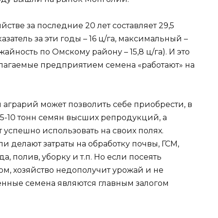
стве за последние 20 лет составляет 29,5
затель за эти годы – 16 ц/га, максимальный –
жайность по Омскому району – 15,8 ц/га). И это
едлагаемые предприятием семена «работают» на
аграрий может позволить себе приобрести, в
 5-10 тонн семян высших репродукций, а
т успешно использовать на своих полях.
 делают затраты на обработку почвы, ГСМ,
а, полив, уборку и т.п. Но если посеять
м, хозяйство недополучит урожай и не
енные семена являются главным залогом