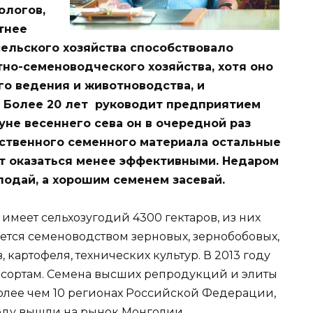
ологов,
тнее
ельского хозяйства способствовало
но-семеноводческого хозяйства, хотя оно
о ведения и животноводства, и
. Более 20 лет руководит предприятием
уне весеннего сева он в очередной раз
ественного семенного материала остальные
ут оказаться менее эффективными. Недаром
лодай, а хорошим семенем засевай.
меет сельхозугодий 4300 гектаров, из них
ается семеноводством зерновых, зернобобовых,
 картофеля, технических культур. В 2013 году
5 сортам. Семена высших репродукций и элиты
более чем 10 регионах Российской Федерации,
 году вышли на рынок Монголии.