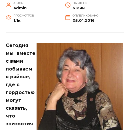
АВТОР
НА ЧТЕНИЕ
admin
6 мин
ПРОСМОТРОВ
ОПУБЛИКОВАНО
1.1к.
05.01.2016
Сегодня
мы вместе
с вами
побываем
в районе,
где с
гордостью
могут
сказать,
что
эпизоотич