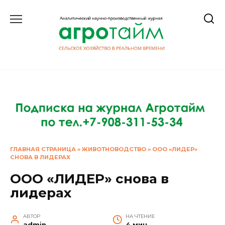
Перейти
к
содержанию
ГЛАВНАЯ СТРАНИЦА
»
ЖИВОТНОВОДСТВО
»
ООО «ЛИДЕР»
СНОВА В ЛИДЕРАХ
ООО «ЛИДЕР» снова в
лидерах
АВТОР
НА ЧТЕНИЕ
admin
4 мин