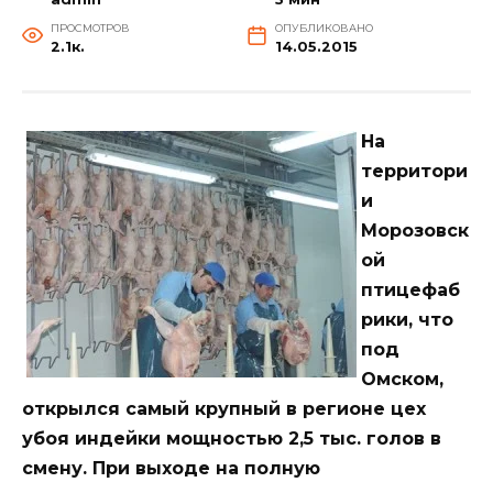
ПРОСМОТРОВ
ОПУБЛИКОВАНО
2.1к.
14.05.2015
На
территори
и
Морозовск
ой
птицефаб
рики, что
под
Омском,
открылся самый крупный в регионе цех
убоя индейки мощностью 2,5 тыс. голов в
смену. При выходе на полную