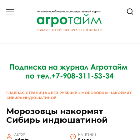
Перейти
к
содержанию
ГЛАВНАЯ СТРАНИЦА
»
БЕЗ РУБРИКИ
»
МОРОЗОВЦЫ НАКОРМЯТ
СИБИРЬ ИНДЮШАТИНОЙ
Морозовцы накормят
Сибирь индюшатиной
АВТОР
НА ЧТЕНИЕ
admin
5 мин