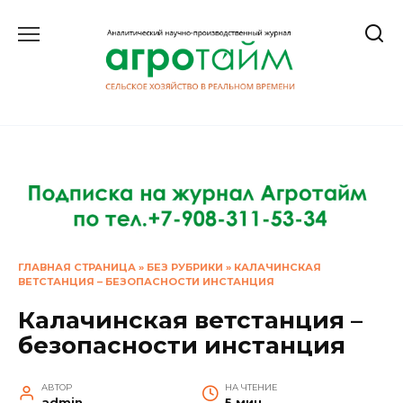
Перейти
к
содержанию
ГЛАВНАЯ СТРАНИЦА
»
БЕЗ РУБРИКИ
»
КАЛАЧИНСКАЯ
ВЕТСТАНЦИЯ – БЕЗОПАСНОСТИ ИНСТАНЦИЯ
Калачинская ветстанция –
безопасности инстанция
АВТОР
НА ЧТЕНИЕ
admin
5 мин