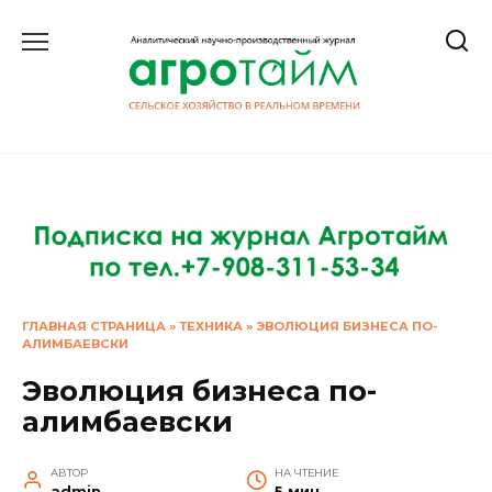
Перейти
к
содержанию
ГЛАВНАЯ СТРАНИЦА
»
ТЕХНИКА
»
ЭВОЛЮЦИЯ БИЗНЕСА ПО-
АЛИМБАЕВСКИ
Эволюция бизнеса по-
алимбаевски
АВТОР
НА ЧТЕНИЕ
admin
5 мин