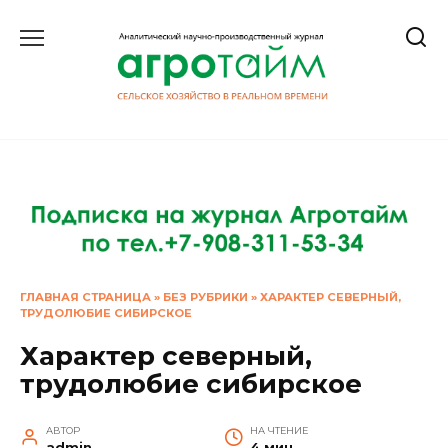
Перейти
к
содержанию
ГЛАВНАЯ СТРАНИЦА
»
БЕЗ РУБРИКИ
»
ХАРАКТЕР СЕВЕРНЫЙ,
ТРУДОЛЮБИЕ СИБИРСКОЕ
Характер северный,
трудолюбие сибирское
АВТОР
НА ЧТЕНИЕ
admin
4 мин