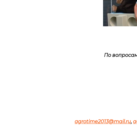
По вопроса
agrotime2013@mail.ru
,
a