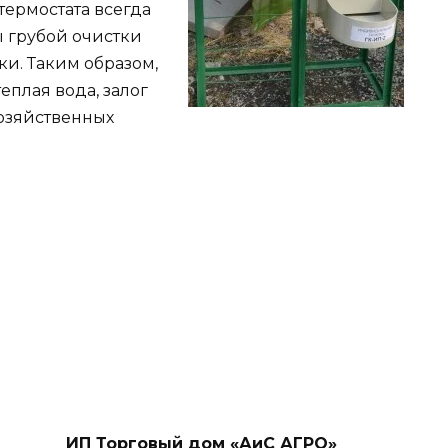
термостата всегда
ы грубой очистки
ки. Таким образом,
теплая вода, залог
озяйственных
ИП Торговый дом «АиС АГРО»