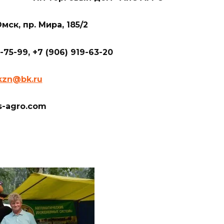
мск, пр. Мира, 185/2
6-75-99, +7 (906) 919-63-20
kzn@bk.ru
s-agro.com