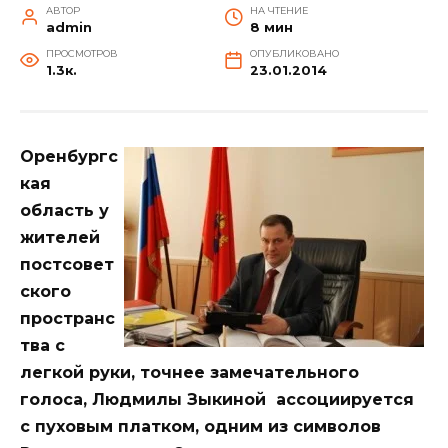
АВТОР
НА ЧТЕНИЕ
admin
8 мин
ПРОСМОТРОВ
ОПУБЛИКОВАНО
1.3к.
23.01.2014
Оренбургс
кая
область у
жителей
постсовет
ского
пространс
тва с
легкой руки, точнее замечательного
голоса, Людмилы Зыкиной ассоциируется
с пуховым платком, одним из символов