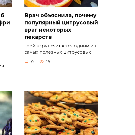
об
Врач объяснила, почему
фри
популярный цитрусовый
враг некоторых
лекарств
Грейпфрут считается одним из
самых полезных цитрусовых
0
19
ия