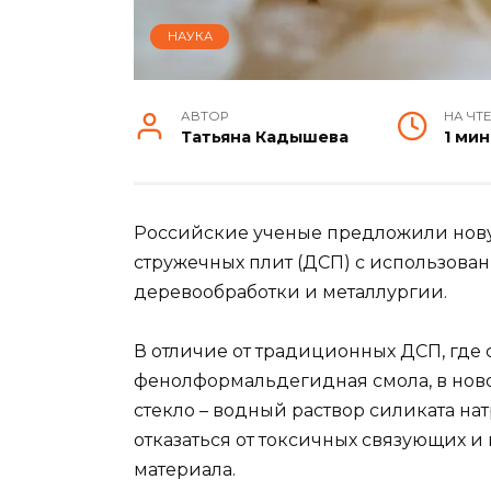
НАУКА
АВТОР
НА ЧТ
Татьяна Кадышева
1 мин
Российские ученые предложили нову
стружечных плит (ДСП) с использован
деревообработки и металлургии.
В отличие от традиционных ДСП, гд
фенолформальдегидная смола, в ново
стекло – водный раствор силиката нат
отказаться от токсичных связующих и
материала.