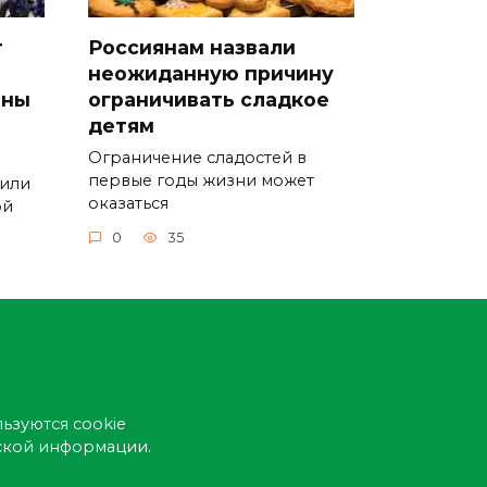
т
Россиянам назвали
неожиданную причину
оны
ограничивать сладкое
детям
Ограничение сладостей в
первые годы жизни может
 или
оказаться
ой
0
35
ьзуются cookie
еской информации.