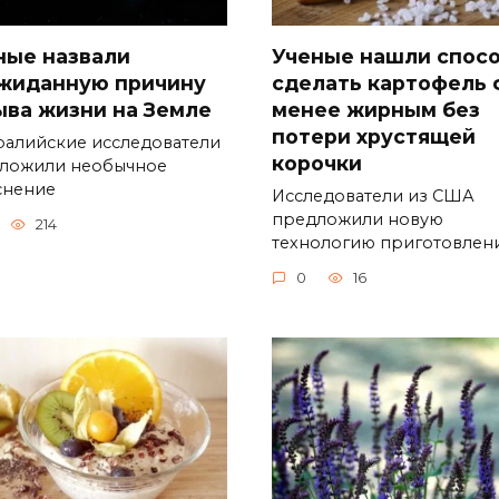
ные назвали
Ученые нашли спос
жиданную причину
сделать картофель 
ыва жизни на Земле
менее жирным без
потери хрустящей
ралийские исследователи
корочки
ложили необычное
снение
Исследователи из США
предложили новую
214
технологию приготовлен
0
16