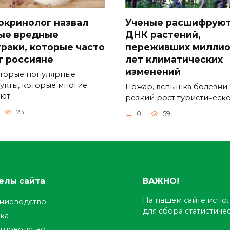
окринолог назвал
Ученые расшифрую
ые вредные
ДНК растений,
траки, которые часто
переживших милли
т россияне
лет климатических
изменений
торые популярные
укты, которые многие
Пожар, вспышка болезни
ают
резкий рост туристическ
23
0
59
елы сайта
ВАЖНО!
На нашем сайте испол
ениеводство
для сбора статистич
ка
тноводство