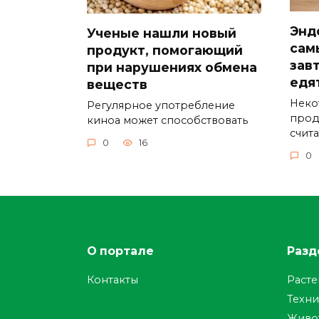
Энд
Ученые нашли новый
сам
продукт, помогающий
зав
при нарушениях обмена
едя
веществ
Неко
Регулярное употребление
прод
киноа может способствовать
счит
0
16
0
О портале
Разд
Контакты
Раст
Техни
Живо