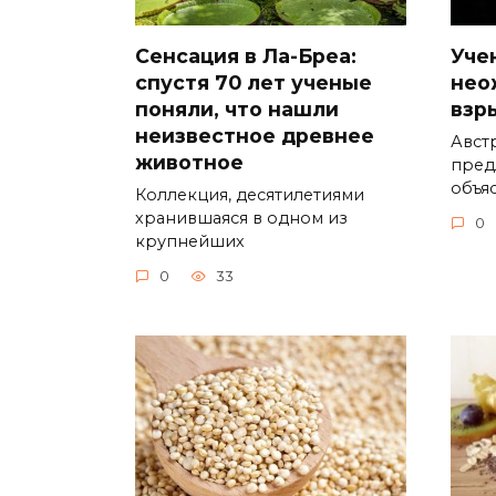
Сенсация в Ла-Бреа:
Уче
спустя 70 лет ученые
нео
поняли, что нашли
взр
неизвестное древнее
Авст
животное
пред
объя
Коллекция, десятилетиями
хранившаяся в одном из
0
крупнейших
0
33