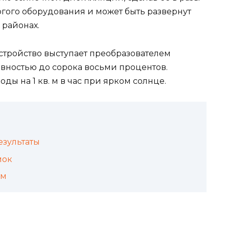
огого оборудования и может быть развернут
 районах.
стройство выступает преобразователем
ивностью до сорока восьми процентов.
оды на 1 кв. м в час при ярком солнце.
езультаты
мок
им